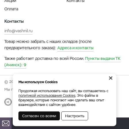
Акции
Контакты
Оплата
Контакты
info@vashnil.ru
Товар можно забрать с наших складов (после
предварительного заказа):
Адреса и контакты
Также работает доставка по всей России.
Пункты выдачи ТК
(Ачинск):
9
×
© 2026 Онлайн-ярмарка ВАСХНиЛ.
Мы используем Cookies
Мы принимаем:
Продолжая использовать наш сайт, вы соглашаетесь с
политикой использования Cookies
. Это файлы в
браузере, которые помогают нам сделать ваш опыт
Разработка
|
Веб-аналитика
взаимодействия с сайтом удобнее.
Согласен со всеми
Настроить
Ачинск