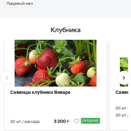
Пищевой мел
Клубника
Саженцы клубники Вивара
Саженц
20 шт /
₽
3 200
ПРОДАНО
20 шт / рассада