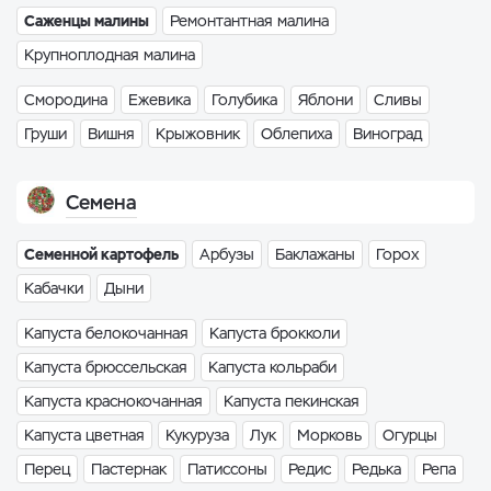
Саженцы малины
Ремонтантная малина
Крупноплодная малина
Смородина
Ежевика
Голубика
Яблони
Сливы
Груши
Вишня
Крыжовник
Облепиха
Виноград
Семена
Семенной картофель
Арбузы
Баклажаны
Горох
Кабачки
Дыни
Капуста белокочанная
Капуста брокколи
Капуста брюссельская
Капуста кольраби
Капуста краснокочанная
Капуста пекинская
Капуста цветная
Кукуруза
Лук
Морковь
Огурцы
Перец
Пастернак
Патиссоны
Редис
Редька
Репа