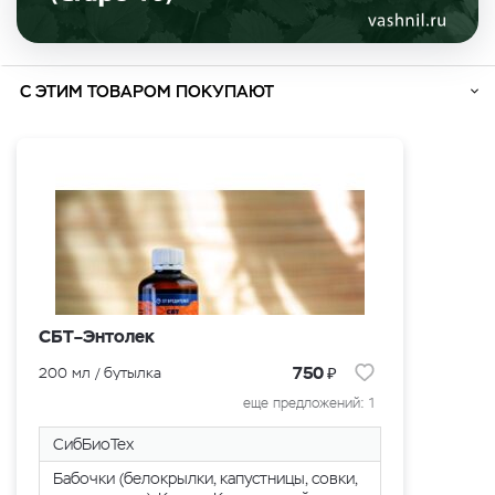
С ЭТИМ ТОВАРОМ ПОКУПАЮТ
СБТ–Энтолек
₽
750
200 мл / бутылка
еще предложений: 1
СибБиоТех
Бабочки (белокрылки, капустницы, совки,