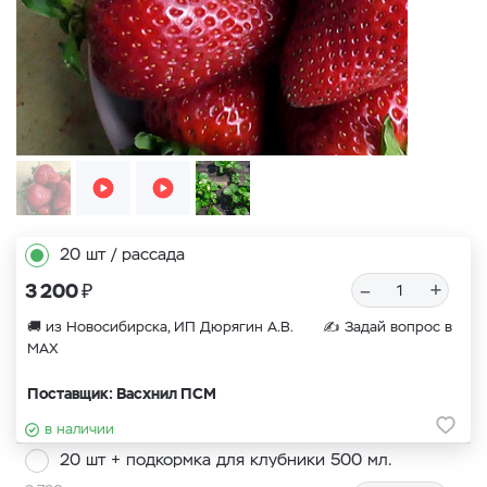
20 шт / рассада
₽
–
+
3 200
🚚 из Новосибирска, ИП Дюрягин А.В. ✍
Задай вопрос в
MAX
Поставщик: Васхнил ПСМ
в наличии
20 шт + подкормка для клубники 500 мл.