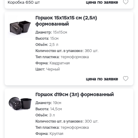
цена по заявке
Коробка 650 шт
Горшок 15х15х15 см (2,5л)
формованный
Диаметр:
15х15см
Высота:
15см
Объём:
2,5 л
Количество шт. в упаковке:
360 шт.
Тип пластика:
термоформовка
Форма:
Квадратная
Цвет:
Черный
цена по заявке
Горшок d19см (3л) формованный
Диаметр:
19см
Высота:
14,5см
Объём:
3 л
Количество шт. в упаковке:
300 шт.
Тип пластика:
термоформовка
Форма:
Круглая