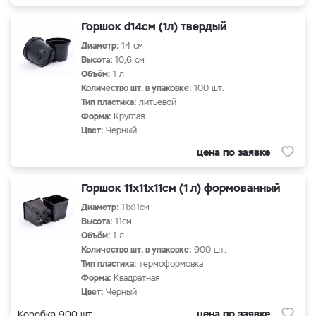
Горшок d14см (1л) твердый
Диаметр:
14 см
Высота:
10,6 см
Объём:
1 л
Количество шт. в упаковке:
100 шт.
Тип пластика:
литьевой
Форма:
Круглая
Цвет:
Черный
цена по заявке
Горшок 11х11х11см (1 л) формованный
Диаметр:
11х11см
Высота:
11см
Объём:
1 л
Количество шт. в упаковке:
900 шт.
Тип пластика:
термоформовка
Форма:
Квадратная
Цвет:
Черный
цена по заявке
Коробка 900 шт