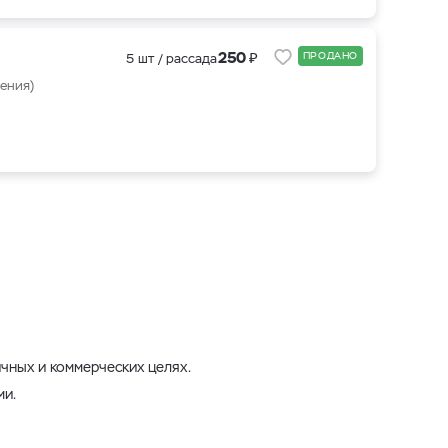
₽
250
ПРОДАНО
5 шт / рассада
ения)
чных и коммерческих целях.
ми.