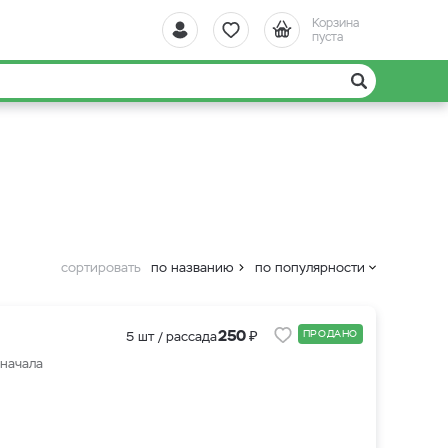
Корзина
пуста
сортировать
по названию
по популярности
₽
250
ПРОДАНО
5 шт / рассада
 начала