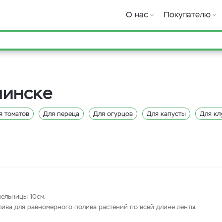
О нас
Покупателю
чинске
я томатов
Для переца
Для огурцов
Для капусты
Для кл
пельницы 10
см.
лива для равномерного полива растений по всей длине ленты.