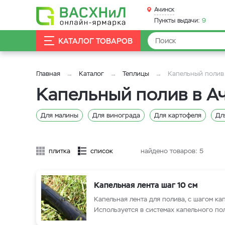
Ачинск
Пункты выдачи:
9
КАТАЛОГ ТОВАРОВ
Главная
Каталог
Теплицы
Капельный полив
Капельный полив в А
Для малины
Для винограда
Для картофеля
Дл
плитка
список
найдено товаров:
5
Капельная лента шаг 10 см
Капельная лента для полива, с шагом ка
Используется в системах капельного по