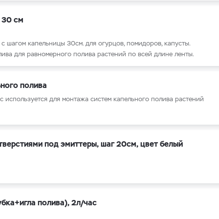
 30 см
, с шагом капельницы 30
см. для огурцов, помидоров, капусты.
лива для равномерного полива растений по всей длине ленты.
ьного полива
ec используется для монтажа систем капельного полива растений
тверстиями под эмиттеры, шаг 20см, цвет белый
бка+игла полива), 2л/час