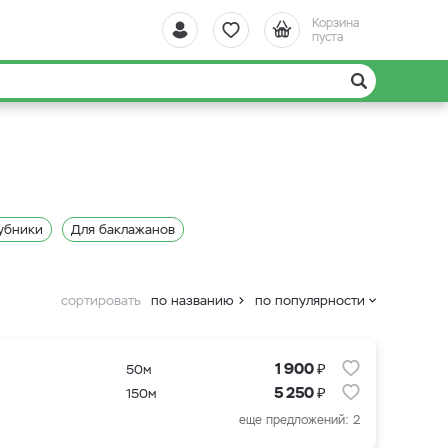
Корзина
пуста
убники
Для баклажанов
сортировать
по названию
по популярности
₽
1 900
50м
₽
5 250
150м
еще предложений: 2