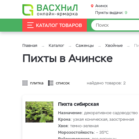
Ачинск
Пункты выдачи:
9
КАТАЛОГ ТОВАРОВ
Главная
Каталог
Саженцы
Хвойные
Пи
Пихты в Ачинске
плитка
список
найдено товаров:
2
Пихта сибирская
Назначение
: декоративное садоводство
Крона
: узкая коническая, заостренная
Хвоя
: темно-зеленая
Морозостойкость
: – 35°С
Районирование
: все регионы