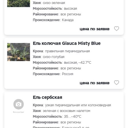
Хвоя
: сизо-зеленая
Морозостойкость
: высокая
Районирование
: все регионы
Происхождение
: Канада
цена по заявке
Ель колючая Glauca Misty Blue
Крона
: правильная пирамидальная
Хвоя
: сизо-голубая
Морозостойкость
: высокая, –42.7°C
Районирование
: все регионы
Происхождение
: Россия
цена по заявке
Ель сербская
Крона
: узкая пирамидальная или колоновидная
Хвоя
: зеленая с восковым налетом
Морозостойкость
: 35…–40°С
Районирование
: все регионы