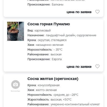
Происхождение
: Балканы
цена по заявке
Сосна горная Пумилио
Вид
: карликовый
Назначение
: ландшафтный дизайн, оздоровление
Крона
: округлая, стелящаяся
Хвоя
: насыщенно-зеленая
Морозостойкость
: – 35°С
Районирование
: высокая
Происхождение
: Европа
цена по заявке
Сосна желтая (орегонская)
Крона
: конусообразная
Хвоя
: желто-зеленая
Морозостойкость
: средняя, до –28°С
Жаростойкость
: высокая, +50°С
Районирование
: умеренно-континентальный климат