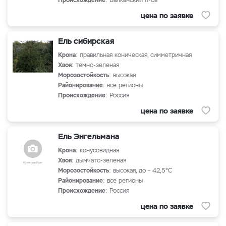
Происхождение
: Балканский п-ов
цена по заявке
Ель сибирская
Крона
: правильная коническая, симметричная
Хвоя
: темно-зеленая
Морозостойкость
: высокая
Районирование
: все регионы
Происхождение
: Россия
цена по заявке
Ель Энгельмана
Крона
: конусовидная
Хвоя
: дымчато-зеленая
Морозостойкость
: высокая, до – 42,5°С
Районирование
: все регионы
Происхождение
: Россия
цена по заявке