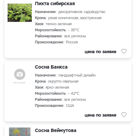
Пихта сибирская
Назначение
: декоративное садоводство
Крона
: узкая коническая, заостренная
Хвоя
: темно-зеленая
Морозостойкость
: – 35°С
Районирование
: все регионы
Происхождение
: Россия
цена по заявке
Сосна Банкса
Назначение
: ландшафтный дизайн
Крона
: округло-овальная
Хвоя
: ярко-зеленая
Морозостойкость
: – 42°С
Районирование
: все регионы
Происхождение
: США
цена по заявке
Сосна Веймутова