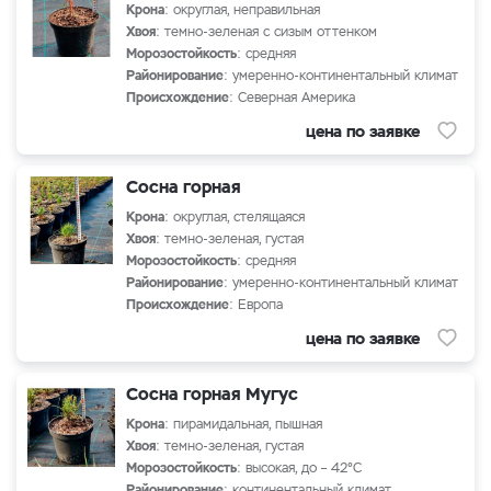
Крона
: округлая, неправильная
Хвоя
: темно-зеленая с сизым оттенком
Морозостойкость
: средняя
Районирование
: умеренно-континентальный климат
Происхождение
: Северная Америка
цена по заявке
Сосна горная
Крона
: округлая, стелящаяся
Хвоя
: темно-зеленая, густая
Морозостойкость
: средняя
Районирование
: умеренно-континентальный климат
Происхождение
: Европа
цена по заявке
Сосна горная Мугус
Крона
: пирамидальная, пышная
Хвоя
: темно-зеленая, густая
Морозостойкость
: высокая, до – 42°С
Районирование
: континентальный климат