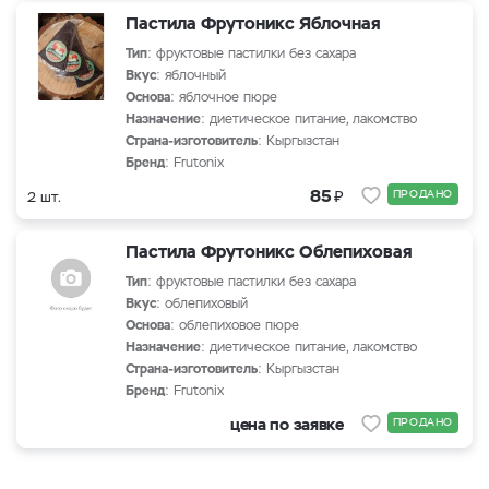
Пастила Фрутоникс Яблочная
Тип
: фруктовые пастилки без сахара
Вкус
: яблочный
Основа
: яблочное пюре
Назначение
: диетическое питание, лакомство
Страна-изготовитель
: Кыргызстан
Бренд
: Frutonix
₽
85
ПРОДАНО
2 шт.
Пастила Фрутоникс Облепиховая
Тип
: фруктовые пастилки без сахара
Вкус
: облепиховый
Основа
: облепиховое пюре
Назначение
: диетическое питание, лакомство
Страна-изготовитель
: Кыргызстан
Бренд
: Frutonix
цена по заявке
ПРОДАНО