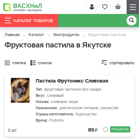
КАТАЛОГ ТОВАРОВ
Главная
Каталог
Экопродукты
Фруктовая пастила
Фруктовая пастила в Якутске
плитка
список
сортировать
Пастила Фрутоникс Сливовая
Тип
: фруктовые пастилки без сахара
Вкус
: сливовый
Основа
: сливовое пюре
Назначение
: диетическое питание, лакомство
Страна-изготовитель
: Кыргызстан
Бренд
: Frutonix
₽
85
ПРОДАНО
2 шт.