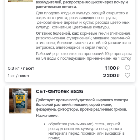
возбудителей, распространяющихся через почву и
растительные остатки.
Для плодово-ягодных культур, овощей открытого и
закрытого грунта; розы защищенного грунта;
декоративные деревья и кусты; рассада цветочных
культур; комнатные цветочные культуры.
От таких болезней, как:
корневые гнили (питиозная,
ризоктониозная, фузариозная); увядание различной
этиологии; болезни листьев и стеблей (аскохитоз и
антракноз, альтернариоз и серая гниль).
Рабочий р-р готовится из пропорций 10гр препарата
на 5л воды с последующим применением на 1 сотку.
₽
1 100
0,3 кг / пакет
₽
2 200
1 кг / пакет
СБТ-Фитолек BS26
Действует против возбудителей широкого спектра
болезней растений: плесени, серой гнили,
физариума, фитофторы, против различных грибов.
Назначение:
обработка (замачивание) семян, корней
рассады овощных культур и посадочного
материала перед посевом или высадкой в
почву;