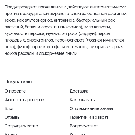
Предупреждают проявление и действуют антагонистически
против возбудителей широкого спектра болезней растений.
Таких, как альтернариоз, антракноз, бактериальный рак
растений, белая и серая гниль (фомоз), кила капусты,
курчавость персика, мучнистая роса (оидиум), парша
плодовых, ризоктониоз, пероноспороз (ложная мучнистая
роса), фитофтороз картофеля и томатов, фузариоз, черная
ножка рассады и др.корневые гнили
Покупателю
О проекте
Доставка
Фото от партнеров
Как заказать
Блог
Отслеживание заказа
Отзывы
Гарантии и возврат
Сотрудничество
Вопрос-ответ
Акции
Контакты