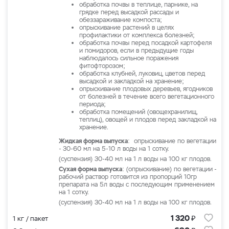
обработка почвы в теплице, парнике, на
грядке перед высадкой рассады и
обеззараживание компоста;
опрыскивание растений в целях
профилактики от комплекса болезней;
обработка почвы перед посадкой картофеля
и помидоров, если в предыдущие годы
наблюдалось сильное поражения
фитофторозом;
обработка клубней, луковиц, цветов перед
высадкой и закладкой на хранение;
опрыскивание плодовых деревьев, ягодников
от болезней в течение всего вегетационного
периода;
обработка помещений (овощехранилищ,
теплиц), овощей и плодов перед закладкой на
хранение.
Жидкая форма выпуска
: опрыскивание по вегетации
- 30-60 мл на 5-10 л воды на 1 сотку.
(суспензия) 30-40 мл на 1 л воды на 100 кг плодов.
Сухая форма выпуска
: (опрыскивание) по вегетации -
рабочий раствор готовится из пропорций 10гр
препарата на 5л воды с последующим применением
на 1 сотку.
(суспензия) 30-40 мл на 1 л воды на 100 кг плодов.
₽
1 320
1 кг / пакет