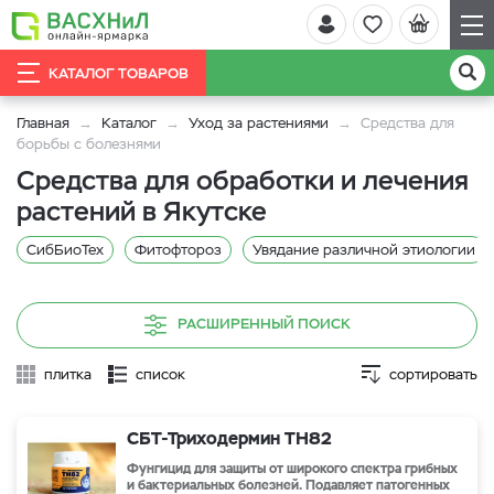
КАТАЛОГ ТОВАРОВ
Главная
Каталог
Уход за растениями
Средства для
борьбы с болезнями
Средства для обработки и лечения
растений в Якутске
СибБиоТех
Фитофтороз
Увядание различной этиологии
РАСШИРЕННЫЙ ПОИСК
плитка
список
сортировать
СБТ-Триходермин TH82
Фунгицид для защиты от широкого спектра грибных
и бактериальных болезней. Подавляет патогенных