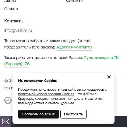
Акции
Контакты
Оплата
Контакты
info@vashnil.ru
Товар можно забрать с наших складов (после
предварительного заказа):
Адреса и контакты
Также работает доставка по всей России.
Пункты выдачи ТК
(Барнаул):
76
×
© 2026 Онлайн-ярмарка ВАСХНиЛ.
Мы используем Cookies
Мы принимаем:
Продолжая использовать наш сайт, вы соглашаетесь с
политикой использования Cookies
. Это файлы в
браузере, которые помогают нам сделать ваш опыт
Разработка
|
Веб-аналитика
взаимодействия с сайтом удобнее.
Согласен со всеми
Настроить
Барнаул