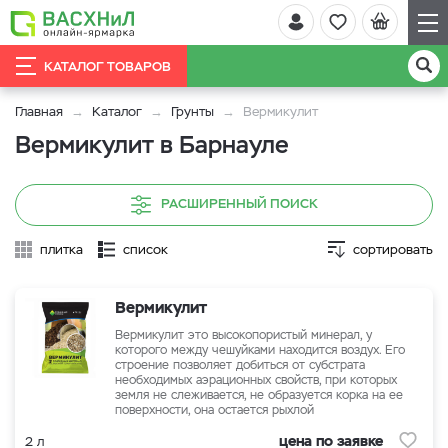
КАТАЛОГ ТОВАРОВ
Главная
Каталог
Грунты
Вермикулит
Вермикулит в Барнауле
РАСШИРЕННЫЙ ПОИСК
плитка
список
сортировать
Вермикулит
Вермикулит это высокопористый минерал, у
которого между чешуйками находится воздух. Его
строение позволяет добиться от субстрата
необходимых аэрационных свойств, при которых
земля не слеживается, не образуется корка на ее
поверхности, она остается рыхлой
цена по заявке
2 л