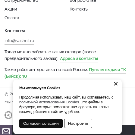
Сотрудничество
Вопрос-ответ
Акции
Контакты
Оплата
Контакты
info@vashnil.ru
Товар можно забрать с наших складов (после
предварительного заказа):
Адреса и контакты
Также работает доставка по всей России.
Пункты выдачи ТК
(Бийск):
10
×
Мы используем Cookies
© 2026 Онлайн-ярмарка ВАСХНиЛ.
Продолжая использовать наш сайт, вы соглашаетесь с
Мы принимаем:
политикой использования Cookies
. Это файлы в
браузере, которые помогают нам сделать ваш опыт
взаимодействия с сайтом удобнее.
Разработка
|
Веб-аналитика
Согласен со всеми
Настроить
Бийск