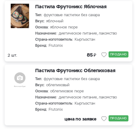
Пастила Фрутоникс Яблочная
Тип
: фруктовые пастилки без сахара
Вкус
: яблочный
Основа
: яблочное пюре
Назначение
: диетическое питание, лакомство
Страна-изготовитель
: Кыргызстан
Бренд
: Frutonix
₽
85
ПРОДАНО
2 шт.
Пастила Фрутоникс Облепиховая
Тип
: фруктовые пастилки без сахара
Вкус
: облепиховый
Основа
: облепиховое пюре
Назначение
: диетическое питание, лакомство
Страна-изготовитель
: Кыргызстан
Бренд
: Frutonix
цена по заявке
ПРОДАНО