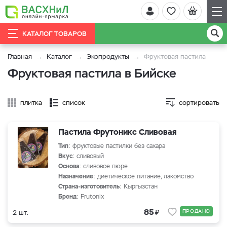
КАТАЛОГ ТОВАРОВ
Главная
Каталог
Экопродукты
Фруктовая пастила
Фруктовая пастила в Бийске
плитка
список
сортировать
Пастила Фрутоникс Сливовая
Тип
: фруктовые пастилки без сахара
Вкус
: сливовый
Основа
: сливовое пюре
Назначение
: диетическое питание, лакомство
Страна-изготовитель
: Кыргызстан
Бренд
: Frutonix
₽
85
ПРОДАНО
2 шт.