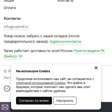
Акции
Контакты
Оплата
Контакты
info@vashnil.ru
Товар можно забрать с наших складов (после
предварительного заказа):
Адреса и контакты
Также работает доставка по всей России.
Пункты выдачи ТК
(Бийск):
10
×
© 2026 Онлайн-ярмарка ВАСХНиЛ.
Мы используем Cookies
Мы принимаем:
Продолжая использовать наш сайт, вы соглашаетесь с
политикой использования Cookies
. Это файлы в
браузере, которые помогают нам сделать ваш опыт
Разработка
|
Веб-аналитика
взаимодействия с сайтом удобнее.
Согласен со всеми
Настроить
Бийск