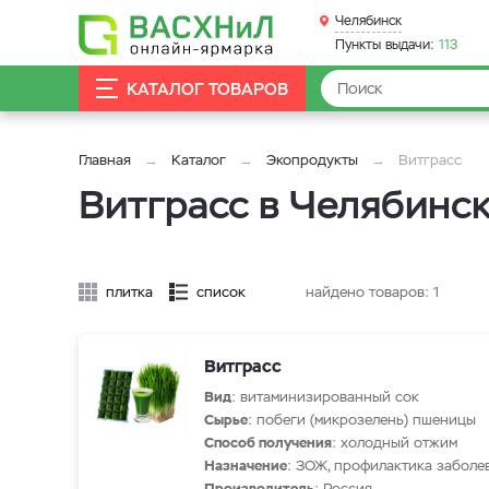
Челябинск
Пункты выдачи:
113
КАТАЛОГ ТОВАРОВ
Главная
Каталог
Экопродукты
Витграсс
Витграсс в Челябинс
плитка
список
найдено товаров:
1
Витграсс
Вид
: витаминизированный сок
Сырье
: побеги (микрозелень) пшеницы
Способ получения
: холодный отжим
Назначение
: ЗОЖ, профилактика заболе
Производитель
: Россия