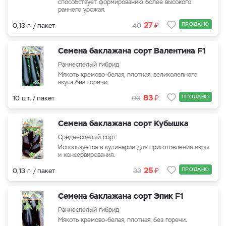
способствует формированию более высокого
раннего урожая.
₽
27
ПРОДАНО
0,13 г. / пакет
40
Семена баклажана сорт Валентина F1
Раннеспелый гибрид
Мякоть кремово-белая, плотная, великолепного
вкуса без горечи.
₽
83
ПРОДАНО
10 шт. / пакет
99
Семена баклажана сорт Кубышка
Среднеспелый сорт.
Используется в кулинарии для приготовления икры
и консервирования.
₽
25
ПРОДАНО
0,13 г. / пакет
33
Семена баклажана сорт Эпик F1
Раннеспелый гибрид
Мякоть кремово-белая, плотная, без горечи.