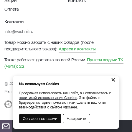
Акции
Контакты
Оплата
Контакты
info@vashnil.ru
Товар можно забрать с наших складов (после
предварительного заказа):
Адреса и контакты
Также работает доставка по всей России.
Пункты выдачи ТК
(Чита):
22
×
© 2026 Онлайн-ярмарка ВАСХНиЛ.
Мы используем Cookies
Мы принимаем:
Продолжая использовать наш сайт, вы соглашаетесь с
политикой использования Cookies
. Это файлы в
браузере, которые помогают нам сделать ваш опыт
Разработка
|
Веб-аналитика
взаимодействия с сайтом удобнее.
Согласен со всеми
Настроить
Чита