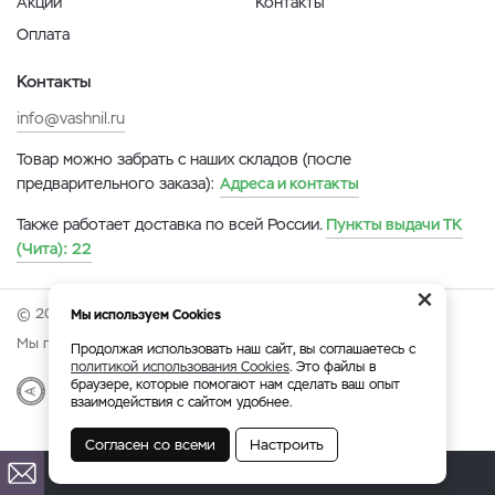
Акции
Контакты
Оплата
Контакты
info@vashnil.ru
Товар можно забрать с наших складов (после
предварительного заказа):
Адреса и контакты
Также работает доставка по всей России.
Пункты выдачи ТК
(Чита):
22
×
© 2026 Онлайн-ярмарка ВАСХНиЛ.
Мы используем Cookies
Мы принимаем:
Продолжая использовать наш сайт, вы соглашаетесь с
политикой использования Cookies
. Это файлы в
браузере, которые помогают нам сделать ваш опыт
Разработка
|
Веб-аналитика
взаимодействия с сайтом удобнее.
Согласен со всеми
Настроить
Чита