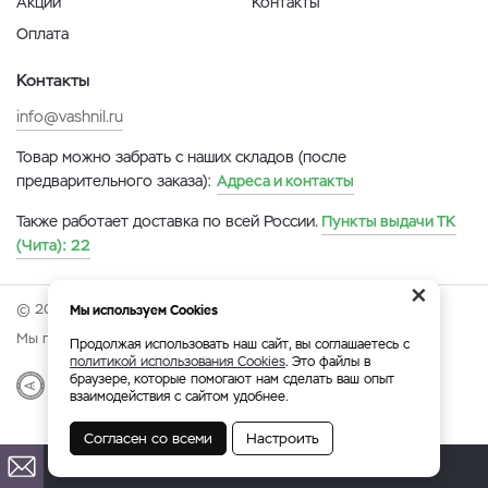
Акции
Контакты
Оплата
Контакты
info@vashnil.ru
Товар можно забрать с наших складов (после
предварительного заказа):
Адреса и контакты
Также работает доставка по всей России.
Пункты выдачи ТК
(Чита):
22
×
© 2026 Онлайн-ярмарка ВАСХНиЛ.
Мы используем Cookies
Мы принимаем:
Продолжая использовать наш сайт, вы соглашаетесь с
политикой использования Cookies
. Это файлы в
браузере, которые помогают нам сделать ваш опыт
Разработка
|
Веб-аналитика
взаимодействия с сайтом удобнее.
Согласен со всеми
Настроить
Чита