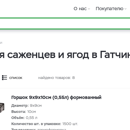
О нас
Покупателю
ки
я саженцев и ягод в Гатчи
список
найдено товаров:
8
Горшок 9х9х10см (0,55л) формованный
Диаметр:
9х9см
Высота:
10см
Объём:
0,55 л
Количество шт. в упаковке:
1500 шт.
Тип пластика:
термоформовка