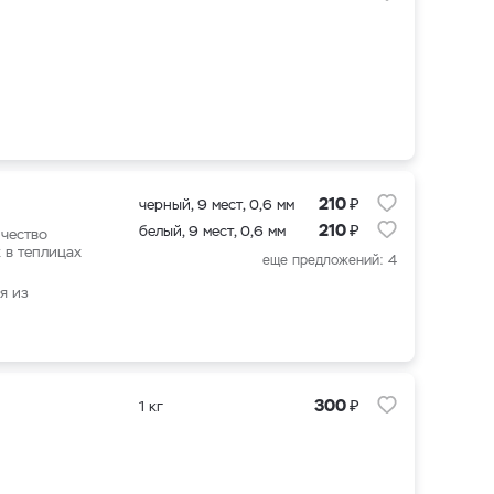
₽
210
черный, 9 мест, 0,6 мм
₽
210
белый, 9 мест, 0,6 мм
чество
 в теплицах
еще предложений: 4
я из
₽
300
1 кг