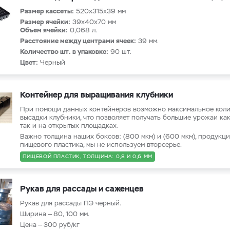
Размер кассеты:
520х315х39 мм
Размер ячейки:
39х40х70 мм
Объем ячейки:
0,068 л.
Расстояние между центрами ячеек:
39 мм.
Количество шт. в упаковке:
90 шт.
Цвет:
Черный
Контейнер для выращивания клубники
При помощи данных контейнеров возможно максимальное коли
высадки клубники, что позволяет получать большие урожаи как
так и на открытых площадках.
Важно толщина наших боксов: (800 мкм) и (600 мкм), продукци
пищевого пластика, мы не используем вторсерье.
ПИЩЕВОЙ ПЛАСТИК, ТОЛЩИНА: 0,8 И 0,6 ММ
Рукав для рассады и саженцев
Рукав для рассады ПЭ черный.
Ширина — 80, 100 мм.
Цена — 300 руб/кг