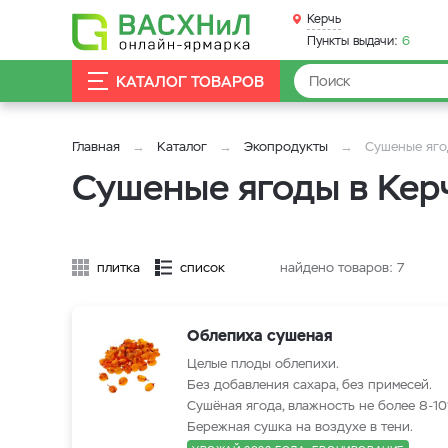
Керчь
Пункты выдачи:
6
КАТАЛОГ ТОВАРОВ
Главная
Каталог
Экопродукты
Сушеные яг
Сушеные ягоды в Кер
плитка
список
найдено товаров:
7
Облепиха сушеная
Целые плоды облепихи.
Без добавления сахара, без примесей.
Сушёная ягода, влажность не более 8-1
Бережная сушка на воздухе в тени.