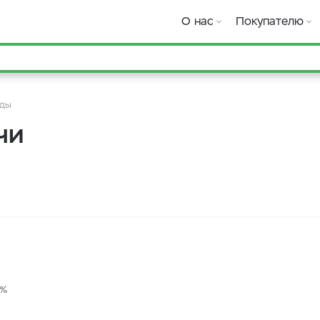
О нас
Покупателю
оды
чи
0%