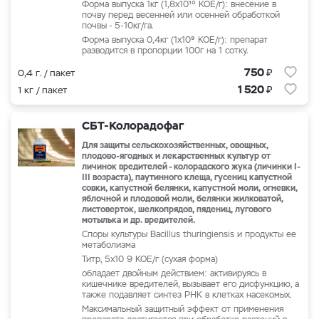
Форма выпуска 1кг (1,8х10¹⁰ КОЕ/г): внесение в
почву перед весенней или осенней обработкой
почвы - 5-10кг/га.
Форма выпуска 0,4кг (1х10⁹ КОЕ/г): препарат
разводится в пропорции 100г на 1 сотку.
₽
750
0,4 г. / пакет
₽
1 520
1 кг / пакет
СБТ-Колорадофаг
Для защиты сельскохозяйственных, овощных,
плодово-ягодных и лекарственных культур от
личинок вредителей - колорадского жука (личинки I-
III возраста), паутинного клеща, гусениц капустной
совки, капустной белянки, капустной моли, огневки,
яблочной и плодовой моли, белянки жилковатой,
листоверток, шелкопрядов, пядениц, лугового
мотылька и др. вредителей.
Споры культуры Bacillus thuringiensis и продукты ее
метаболизма
Титр, 5х10 9 КОЕ/г (сухая форма)
обладает двойным действием: активируясь в
кишечнике вредителей, вызывает его дисфункцию, а
также подавляет синтез РНК в клетках насекомых.
Максимальный защитный эффект от применения