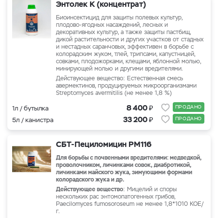
Энтолек К (концентрат)
Биоинсектицид для защиты полевых культур,
плодово-ягодных насаждений, лесных и
декоративных культур, а также защиты пастбищ,
дикой растительности и других участков от стадных
и нестадных саранчовых, эффективен в борьбе с
колорадским жуком, тлей, трипсами, капустницей,
совками, плодожорками, клещами, яблонной молью,
минирующей молью и другими вредителями.
Действующее вещество: Естественная смесь
авермектинов, продуцируемых микроорганизмами
Streptomyces avermitilis (не менее 1,8 %)
₽
8 400
ПРОДАНО
1л / бутылка
₽
33 200
ПРОДАНО
5л / канистра
СБТ-Пециломицин РМ116
Для борьбы с почвенными вредителями: медведкой,
проволочником, личинками совок, диабротикой,
личинками майского жука, зимующими формами
колорадского жука и др.
Действующее вещество
: Мицелий и споры
нескольких рас энтомопатогенных грибов,
Paecilomyces fumosoroseum не менее 1,8*1010 КОЕ/
г.