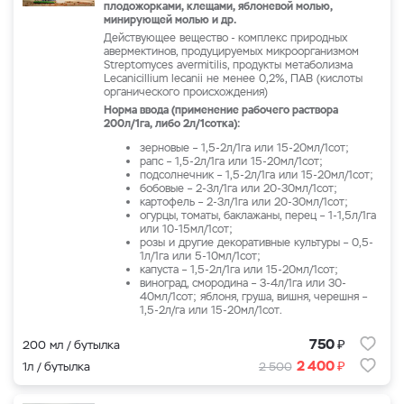
плодожорками, клещами, яблоневой молью,
минирующей молью и др.
Действующее вещество - комплекс природных
авермектинов, продуцируемых микроорганизмом
Streptomyces avermitilis, продукты метаболизма
Lecanicillium lecanii не менее 0,2%, ПАВ (кислоты
органического происхождения)
Норма ввода (применение рабочего раствора
200л/1га, либо 2л/1сотка):
зерновые – 1,5-2л/1га или 15-20мл/1сот;
рапс – 1,5-2л/1га или 15-20мл/1сот;
подсолнечник – 1,5-2л/1га или 15-20мл/1сот;
бобовые – 2-3л/1га или 20-30мл/1сот;
картофель – 2-3л/1га или 20-30мл/1сот;
огурцы, томаты, баклажаны, перец – 1-1,5л/1га
или 10-15мл/1сот;
розы и другие декоративные культуры – 0,5-
1л/1га или 5-10мл/1сот;
капуста – 1,5-2л/1га или 15-20мл/1сот;
виноград, смородина – 3-4л/1га или 30-
40мл/1сот; яблоня, груша, вишня, черешня –
1,5-2л/га или 15-20мл/1сот.
₽
750
200 мл / бутылка
₽
2 400
1л / бутылка
2 500