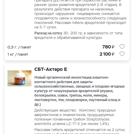
препарата достигается при обработке растений в
ранние сроки развития вредителей (I-III стадии). В
результате действия препарата на насекомых,
происходит нарушение пищеварения, снижается
плодовитость самок и жизнеспособность следующих
поколений. Массовая гибель вредителей происходит
на 5-7 сутки.
Расход на сотку
30- 200 гр, в зависимости от типа
вредителя и обрабатываемой культуры.
₽
780
0,3 г. / пакет
₽
2 100
1 кг / пакет
СБТ-Актаро Е
Новый органический инсектицид кишечно-
контактного действия для защиты
сельскохозяйственных, овощных и плодово-ягодных
культур от чешуекрылых вредителей (мушки,
белокрылки, совки, трипсы, моли, минеры,
листовертки, тли, плодожорки, паутинный клещ и
др.)
Действующее вещество: Комплекс природных
авермектинов и эмамектинов, продуцируемых
полезным почвенным грибом Streptomyces
avermitilis штамма LZ-17-5 (не менее 1,4%)
Массовая гибель вредителей отмечается на 2 сутки,