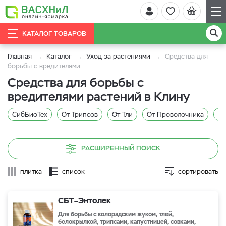
КАТАЛОГ ТОВАРОВ
Главная
Каталог
Уход за растениями
Средства для
борьбы с вредителями
Средства для борьбы с
вредителями растений в Клину
СибБиоТех
От Трипсов
От Тли
От Проволочника
От
РАСШИРЕННЫЙ ПОИСК
плитка
список
сортировать
СБТ–Энтолек
Для борьбы с колорадским жуком, тлей,
белокрылкой, трипсами, капустницей, совками,