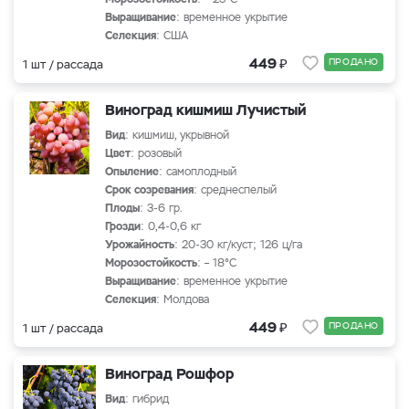
Выращивание
: временное укрытие
Селекция
: США
₽
449
ПРОДАНО
1 шт / рассада
Виноград кишмиш Лучистый
Вид
: кишмиш, укрывной
Цвет
: розовый
Опыление
: самоплодный
Срок созревания
: среднеспелый
Плоды
: 3-6 гр.
Грозди
: 0,4-0,6 кг
Урожайность
: 20-30 кг/куст; 126 ц/га
Морозостойкость
: – 18°С
Выращивание
: временное укрытие
Селекция
: Молдова
₽
449
ПРОДАНО
1 шт / рассада
Виноград Рошфор
Вид
: гибрид