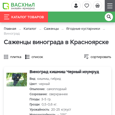
КАТАЛОГ ТОВАРОВ
Главная
Каталог
Саженцы
Ягодные кустарники
Виноград
Саженцы винограда в Красноярске
плитка
список
сортировать
Виноград кишмиш Черный изумруд
Вид
: кишмиш, гибрид
Цвет
: черный
Опыление
: самоплодный
Созревание
: сверхраннее
Плоды
: 3-5 гр.
Грозди
: 0,5-0,6 кг.
Урожайность
: 20-25 кг/куст
Морозостойкость
: – 23°С