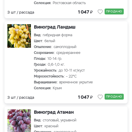
Селекция
: Ростовская область
₽
1 047
ПРОДАНО
3 шт / рассада
Виноград Ландыш
Вид
: гибридная форма
Цвет
: белый
Опыление
: самоплодный
Созревание
: среднераннее
Плоды
: 10-14 гр.
Грозди
: 0,6-1,0 кг.
Урожайность
: до 10-11 кг/куст
Морозостойкость
: – 22°С
Выращивание
: временное укрытие
Селекция
: Крым
₽
1 047
ПРОДАНО
3 шт / рассада
Виноград Атаман
Вид
: столовый, укрывной
Цвет
: красный