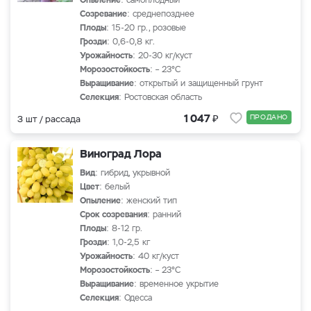
Опыление
: самоплодный
Созревание
: среднепозднее
Плоды
: 15-20 гр., розовые
Грозди
: 0,6-0,8 кг.
Урожайность
: 20-30 кг/куст
Морозостойкость
: – 23°С
Выращивание
: открытый и защищенный грунт
Селекция
: Ростовская область
₽
1 047
ПРОДАНО
3 шт / рассада
Виноград Лора
Вид
: гибрид, укрывной
Цвет
: белый
Опыление
: женский тип
Срок созревания
: ранний
Плоды
: 8-12 гр.
Грозди
: 1,0-2,5 кг
Урожайность
: 40 кг/куст
Морозостойкость
: – 23°С
Выращивание
: временное укрытие
Селекция
: Одесса