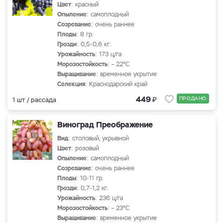
Цвет
: красный
Опыление
: самоплодный
Созревание
: очень раннее
Плоды
: 8 гр.
Грозди
: 0,5-0,6 кг.
Урожайность
: 173 ц/га
Морозостойкость
: – 22°С
Выращивание
: временное укрытие
Селекция
: Краснодарский край
₽
449
ПРОДАНО
1 шт / рассада
Виноград Преображение
Вид
: столовый, укрывной
Цвет
: розовый
Опыление
: самоплодный
Созревание
: очень раннее
Плоды
: 10-11 гр.
Грозди
: 0,7-1,2 кг.
Урожайность
: 236 ц/га
Морозостойкость
: – 23°С
Выращивание
: временное укрытие