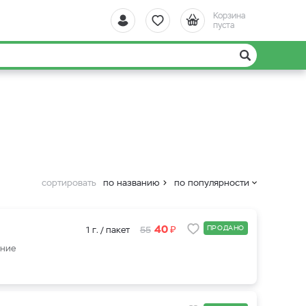
Корзина
пуста
сортировать
по названию
по популярности
₽
40
ПРОДАНО
1 г. / пакет
55
ение