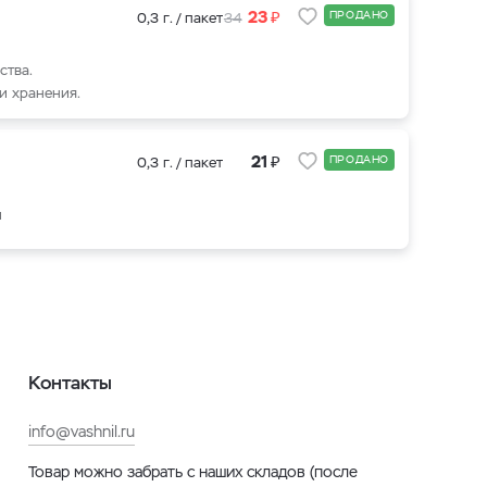
₽
23
ПРОДАНО
0,3 г. / пакет
34
ства.
и хранения.
₽
21
ПРОДАНО
0,3 г. / пакет
и
Контакты
info@vashnil.ru
Товар можно забрать с наших складов (после