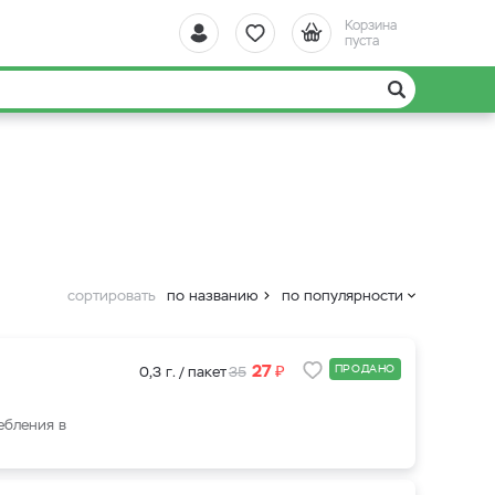
Корзина
пуста
сортировать
по названию
по популярности
₽
27
ПРОДАНО
0,3 г. / пакет
35
ебления в