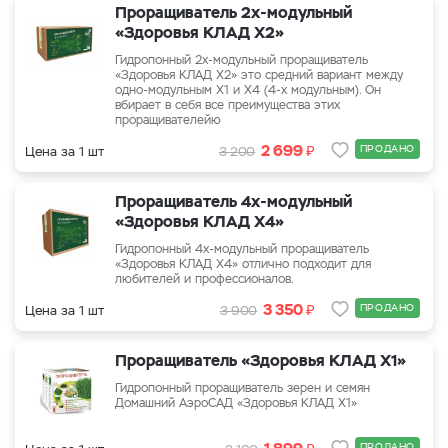
Проращиватель 2х-модульный
«Здоровья КЛАД Х2»
Гидропонный 2х-модульный проращиватель
«Здоровья КЛАД Х2» это средний вариант между
одно-модульным Х1 и Х4 (4-х модульным). Он
вбирает в себя все преимущества этих
проращивателейю
₽
2 699
ПРОДАНО
Цена за 1 шт
3 200
Проращиватель 4х-модульный
«Здоровья КЛАД Х4»
Гидропонный 4х-модульный проращиватель
«Здоровья КЛАД Х4» отлично подходит для
любителей и профессионалов.
₽
3 350
ПРОДАНО
Цена за 1 шт
3 900
Проращиватель «Здоровья КЛАД Х1»
Гидропонный проращиватель зерен и семян
Домашний АэроСАД «Здоровья КЛАД Х1»
₽
ПРОДАНО