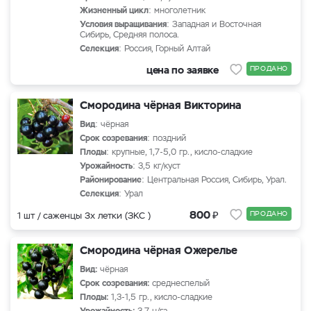
Жизненный цикл
: многолетник
Условия выращивания
: Западная и Восточная
Сибирь, Средняя полоса.
Селекция
: Россия, Горный Алтай
цена по заявке
ПРОДАНО
Смородина чёрная Викторина
Вид
: чёрная
Срок созревания
: поздний
Плоды
: крупные, 1,7-5,0 гр., кисло-сладкие
Урожайность
: 3,5 кг/куст
Районирование
: Центральная Россия, Сибирь, Урал.
Селекция
: Урал
₽
800
ПРОДАНО
1 шт / саженцы 3х летки (ЗКС )
Смородина чёрная Ожерелье
Вид:
чёрная
Срок созревания:
среднеспелый
Плоды:
1,3-1,5 гр., кисло-сладкие