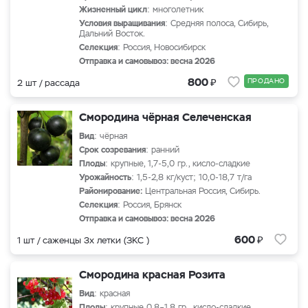
Жизненный цикл
: многолетник
Условия выращивания
: Средняя полоса, Сибирь,
Дальний Восток.
Селекция
: Россия, Новосибирск
Отправка и самовывоз: весна 2026
₽
800
ПРОДАНО
2 шт / рассада
Смородина чёрная Селеченская
Вид
: чёрная
Срок созревания
: ранний
Плоды
: крупные, 1,7-5,0 гр., кисло-сладкие
Урожайность
: 1,5-2,8 кг/куст; 10,0-18,7 т/га
Районирование:
Центральная Россия, Сибирь.
Селекция
: Россия, Брянск
Отправка и самовывоз: весна 2026
₽
600
1 шт / саженцы 3х летки (ЗКС )
Смородина красная Розита
Вид
: красная
Плоды
: крупные 0,8–1,8 гр., кисло-сладкие