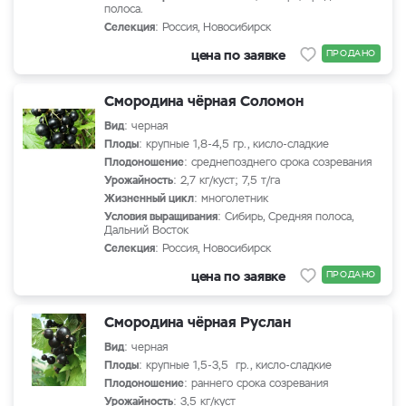
полоса.
Селекция
: Россия, Новосибирск
цена по заявке
ПРОДАНО
Смородина чёрная Соломон
Вид
: черная
Плоды
: крупные 1,8-4,5 гр., кисло-сладкие
Плодоношение
: среднепозднего срока созревания
Урожайность
: 2,7 кг/куст; 7,5 т/га
Жизненный цикл
: многолетник
Условия выращивания
: Сибирь, Средняя полоса,
Дальний Восток
Селекция
: Россия, Новосибирск
цена по заявке
ПРОДАНО
Смородина чёрная Руслан
Вид
: черная
Плоды
: крупные 1,5-3,5 гр., кисло-сладкие
Плодоношение
: раннего срока созревания
Урожайность
: 3,5 кг/куст