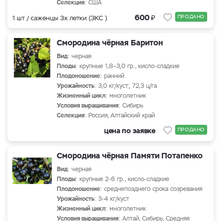
Селекция
: США
₽
600
ПРОДАНО
1 шт / саженцы 3х летки (ЗКС )
Смородина чёрная Баритон
Вид
: черная
Плоды
: крупные 1,8–3,0 гр., кисло-сладкие
Плодоношение
: ранний
Урожайность
: 3,0 кг/куст; 72,3 ц/га
Жизненный цикл
: многолетник
Условия выращивания
: Сибирь
Селекция
: Россия, Алтайский край
цена по заявке
ПРОДАНО
Смородина чёрная Памяти Потапенко
Вид
: черная
Плоды
: крупные 2-6 гр., кисло-сладкие
Плодоношение
: среднепозднего срока созревания
Урожайность
: 3-4 кг/куст
Жизненный цикл
: многолетник
Условия выращивания
: Алтай, Сибирь, Средняя