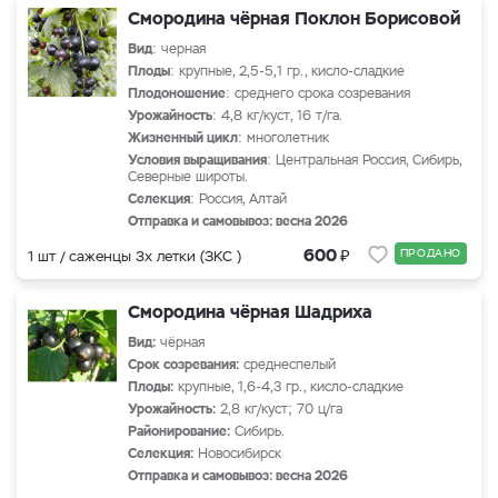
Смородина чёрная Поклон Борисовой
Вид
: черная
Плоды
: крупные, 2,5-5,1 гр., кисло-сладкие
Плодоношение
: среднего срока созревания
Урожайность
: 4,8 кг/куст, 16 т/га.
Жизненный цикл
: многолетник
Условия выращивания
: Центральная Россия, Сибирь,
Северные широты.
Селекция
: Россия, Алтай
Отправка и самовывоз: весна 2026
₽
600
ПРОДАНО
1 шт / саженцы 3х летки (ЗКС )
Смородина чёрная Шадриха
Вид:
чёрная
Срок созревания:
среднеспелый
Плоды:
крупные, 1,6-4,3 гр., кисло-сладкие
Урожайность:
2,8 кг/куст; 70 ц/га
Районирование:
Сибирь.
Селекция:
Новосибирск
Отправка и самовывоз: весна 2026