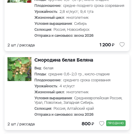
Плодоношение
: средне-позднего срока созревания
Урожайность
: 2,8 кг/куст; 9,4 т/га
Жизненный цикл
: многолетник
Условия выращивания
: Сибирь
Селекция
: Россия, Новосибирск
Отправка и самовывоз: весна 2026
₽
1 200
2 шт / рассада
Смородина белая Беляна
Вид
: белая
Плоды
: средние 0,6–2,0 гр., кисло-сладкие
Плодоношение
: среднего срока созревания
Урожайность
: 4 кг/куст
Жизненный цикл
: многолетник
Условия выращивания
: Среднеевропейская Россия,
Урал, Поволжье, Западная Сибирь.
Селекция
: Россия, Алтайский край
Отправка и самовывоз: весна 2026
₽
800
ПРОДАНО
2 шт / рассада