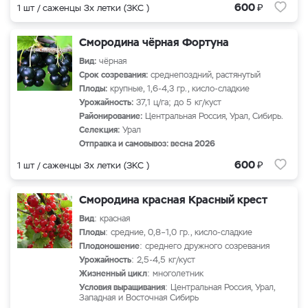
₽
600
1 шт / саженцы 3х летки (ЗКС )
Смородина чёрная Фортуна
Вид:
чёрная
Срок созревания:
среднепоздний, растянутый
Плоды:
крупные, 1,6-4,3 гр., кисло-сладкие
Урожайность:
37,1 ц/га; до 5 кг/куст
Районирование:
Центральная Россия, Урал, Сибирь.
Селекция:
Урал
Отправка и самовывоз: весна 2026
₽
600
1 шт / саженцы 3х летки (ЗКС )
Смородина красная Красный крест
Вид
: красная
Плоды
: средние, 0,8–1,0 гр., кисло-сладкие
Плодоношение
: среднего дружного созревания
Урожайность
: 2,5-4,5 кг/куст
Жизненный цикл
: многолетник
Условия выращивания
: Центральная Россия, Урал,
Западная и Восточная Сибирь