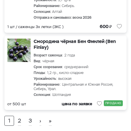
Урожайность:
3,7 ц/га
Районирование:
Сибирь.
Селекция:
Алтай
Отправка и самовывоз: весна 2026
₽
600
1 шт / саженцы 3х летки (ЗКС )
Смородина чёрная Бен Финлей (Ben
Finlay)
Возраст саженца
: 2 года
Вид
: чёрная
Срок созревания
: среднеранний
Плоды
: 1,2 гр., кисло-сладкие
Урожайность
: высокая
Районирование
: Центральная и Южная Россия,
Сибирь, Урал.
Селекция
: Шотландия
цена по заявке
ПРОДАНО
от 500 шт
1
2
3
›
»