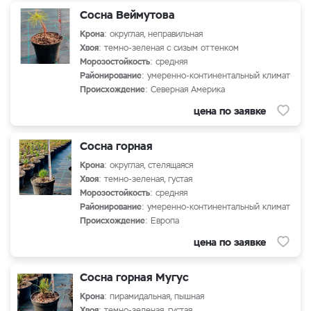
Сосна Веймутова
Крона
: округлая, неправильная
Хвоя
: темно-зеленая с сизым оттенком
Морозостойкость
: средняя
Районирование
: умеренно-континентальный климат
Происхождение
: Северная Америка
цена по заявке
Сосна горная
Крона
: округлая, стелящаяся
Хвоя
: темно-зеленая, густая
Морозостойкость
: средняя
Районирование
: умеренно-континентальный климат
Происхождение
: Европа
цена по заявке
Сосна горная Мугус
Крона
: пирамидальная, пышная
Хвоя
: темно-зеленая, густая