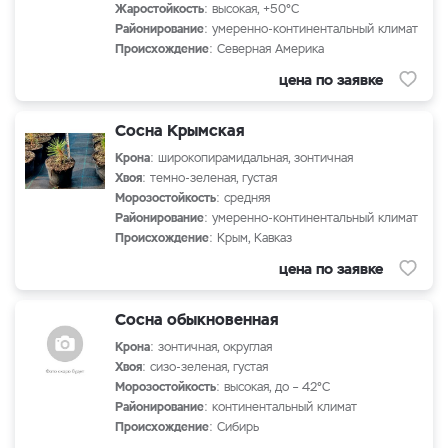
Жаростойкость
: высокая, +50°С
Районирование
: умеренно-континентальный климат
Происхождение
: Северная Америка
цена по заявке
Сосна Крымская
Крона
: широкопирамидальная, зонтичная
Хвоя
: темно-зеленая, густая
Морозостойкость
: средняя
Районирование
: умеренно-континентальный климат
Происхождение
: Крым, Кавказ
цена по заявке
Сосна обыкновенная
Крона
: зонтичная, округлая
Хвоя
: сизо-зеленая, густая
Морозостойкость
: высокая, до – 42°С
Районирование
: континентальный климат
Происхождение
: Сибирь