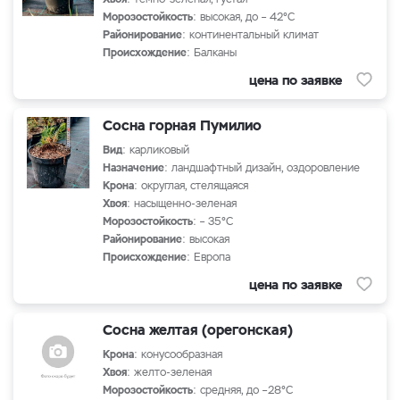
Морозостойкость
: высокая, до – 42°С
Районирование
: континентальный климат
Происхождение
: Балканы
цена по заявке
Сосна горная Пумилио
Вид
: карликовый
Назначение
: ландшафтный дизайн, оздоровление
Крона
: округлая, стелящаяся
Хвоя
: насыщенно-зеленая
Морозостойкость
: – 35°С
Районирование
: высокая
Происхождение
: Европа
цена по заявке
Сосна желтая (орегонская)
Крона
: конусообразная
Хвоя
: желто-зеленая
Морозостойкость
: средняя, до –28°С