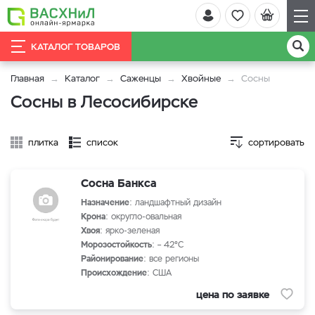
КАТАЛОГ ТОВАРОВ
Главная
Каталог
Саженцы
Хвойные
Сосны
Сосны в Лесосибирске
плитка
список
сортировать
Сосна Банкса
Назначение
: ландшафтный дизайн
Крона
: округло-овальная
Хвоя
: ярко-зеленая
Морозостойкость
: – 42°С
Районирование
: все регионы
Происхождение
: США
цена по заявке