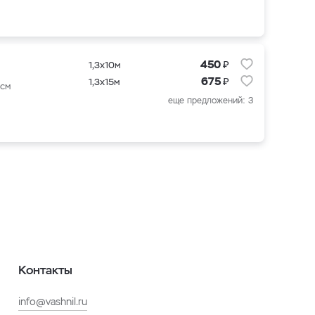
₽
450
1,3x10м
₽
675
1,3x15м
 см
еще предложений: 3
Контакты
info@vashnil.ru