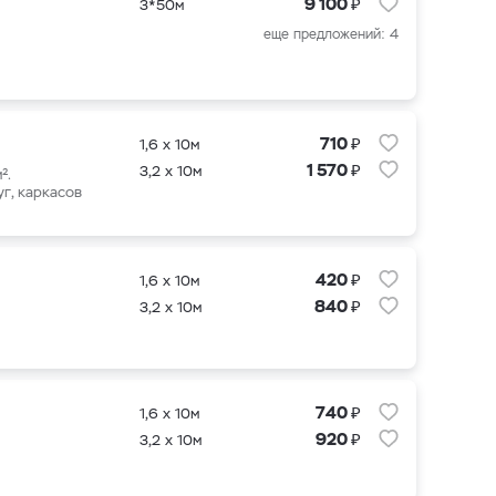
₽
9 100
3*50м
еще предложений: 4
₽
710
1,6 х 10м
₽
1 570
3,2 х 10м
².
г, каркасов
₽
420
1,6 х 10м
₽
840
3,2 х 10м
₽
740
1,6 х 10м
₽
920
3,2 х 10м