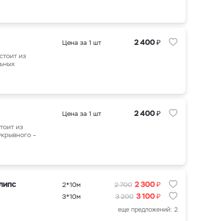
₽
2 400
Цена за 1 шт
стоит из
льных
₽
2 400
Цена за 1 шт
тоит из
укрывного –
₽
липс
2 300
2*10м
2 700
₽
3 100
3*10м
3 200
еще предложений: 2