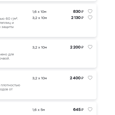
₽
830
1,6 х 10м
₽
2 130
3,2 х 10м
ю 60 г/м².
теплиц и
й защиты
₽
2 200
3,2 х 10м
чено для
очвой.
₽
2 400
3,2 х 10м
й плотностью
лодов от
₽
645
1,6 х 5м