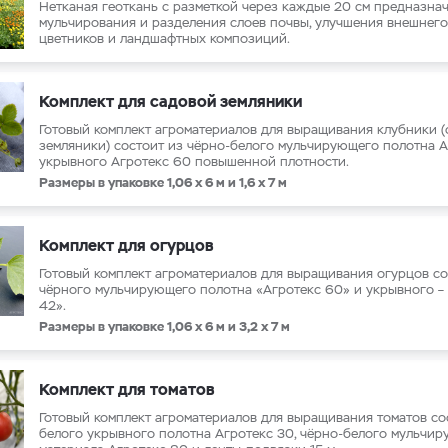
Нетканая геоткань с разметкой через каждые 20 см предназна
мульчирования и разделения слоев почвы, улучшения внешнего
цветников и ландшафтных композиций.
Комплект для садовой земляники
Готовый комплект агроматериалов для выращивания клубники 
земляники) состоит из чёрно-белого мульчирующего полотна А
укрывного Агротекс 60 повышенной плотности.
Размеры в упаковке 1,06 х 6 м и 1,6 х 7 м
Комплект для огурцов
Готовый комплект агроматериалов для выращивания огурцов со
чёрного мульчирующего полотна «Агротекс 60» и укрывного –
42».
Размеры в упаковке 1,06 х 6 м и 3,2 х 7 м
Комплект для томатов
Готовый комплект агроматериалов для выращивания томатов со
белого укрывного полотна Агротекс 30, чёрно-белого мульчи