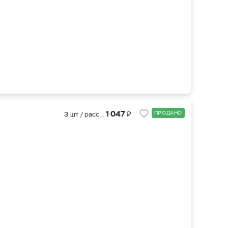
₽
1 047
ПРОДАНО
3 шт / рассада