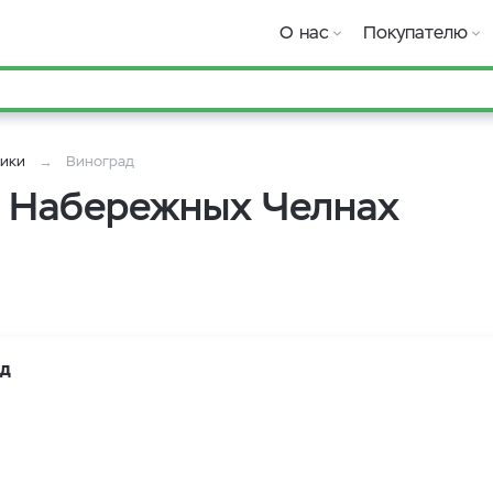
О нас
Покупателю
ники
Виноград
в Набережных Челнах
уд