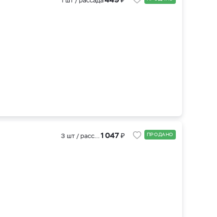
1 шт / рассада
₽
1 047
ПРОДАНО
3 шт / рассада