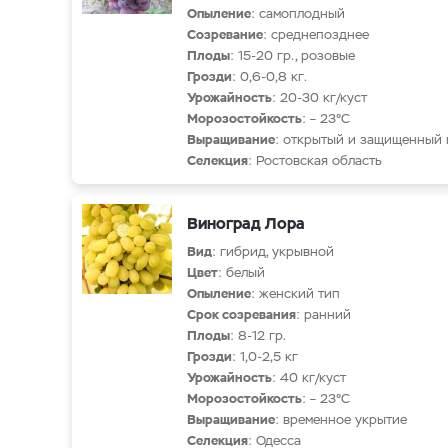
Опыление
: самоплодный
Созревание
: среднепозднее
Плоды
: 15-20 гр., розовые
Грозди
: 0,6-0,8 кг.
Урожайность
: 20-30 кг/куст
Морозостойкость
: – 23°С
Выращивание
: открытый и защищенный 
Селекция
: Ростовская область
Виноград Лора
Вид
: гибрид, укрывной
Цвет
: белый
Опыление
: женский тип
Срок созревания
: ранний
Плоды
: 8-12 гр.
Грозди
: 1,0-2,5 кг
Урожайность
: 40 кг/куст
Морозостойкость
: – 23°С
Выращивание
: временное укрытие
Селекция
: Одесса