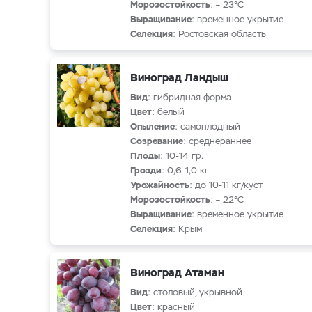
Морозостойкость
: – 23°С
Выращивание
: временное укрытие
Селекция
: Ростовская область
Виноград Ландыш
Вид
: гибридная форма
Цвет
: белый
Опыление
: самоплодный
Созревание
: среднераннее
Плоды
: 10-14 гр.
Грозди
: 0,6-1,0 кг.
Урожайность
: до 10-11 кг/куст
Морозостойкость
: – 22°С
Выращивание
: временное укрытие
Селекция
: Крым
Виноград Атаман
Вид
: столовый, укрывной
Цвет
: красный