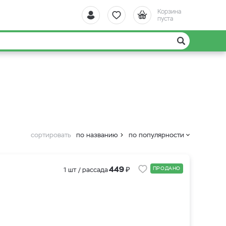
Корзина
пуста
сортировать
по названию
по популярности
₽
449
ПРОДАНО
1 шт / рассада