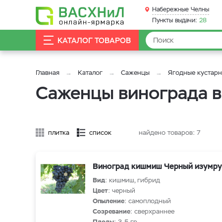
Набережные Челны
Пункты выдачи:
28
КАТАЛОГ ТОВАРОВ
Главная
Каталог
Саженцы
Ягодные кустар
Саженцы винограда 
плитка
список
найдено товаров:
7
Виноград кишмиш Черный изумр
Вид
: кишмиш, гибрид
Цвет
: черный
Опыление
: самоплодный
Созревание
: сверхраннее
Плоды
: 3-5 гр.