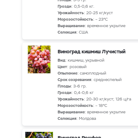
Грозди
: 0,5-0,6 кг.
Урожайность
: 20-25 кг/куст
Морозостойкость
: – 23°С
Выращивание
: временное укрытие
Селекция
: США
Виноград кишмиш Лучистый
Вид
: кишмиш, укрывной
Цвет
: розовый
Опыление
: самоплодный
Срок созревания
: среднеспелый
Плоды
: 3-6 гр.
Грозди
: 0,4-0,6 кг
Урожайность
: 20-30 кг/куст; 126 ц/га
Морозостойкость
: – 18°С
Выращивание
: временное укрытие
Селекция
: Молдова
Виноград Рошфор