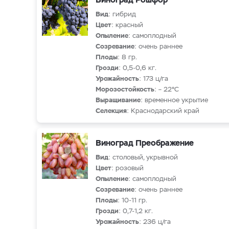
Вид
: гибрид
Цвет
: красный
Опыление
: самоплодный
Созревание
: очень раннее
Плоды
: 8 гр.
Грозди
: 0,5-0,6 кг.
Урожайность
: 173 ц/га
Морозостойкость
: – 22°С
Выращивание
: временное укрытие
Селекция
: Краснодарский край
Виноград Преображение
Вид
: столовый, укрывной
Цвет
: розовый
Опыление
: самоплодный
Созревание
: очень раннее
Плоды
: 10-11 гр.
Грозди
: 0,7-1,2 кг.
Урожайность
: 236 ц/га