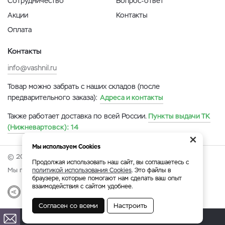
Сотрудничество
Вопрос-ответ
Акции
Контакты
Оплата
Контакты
info@vashnil.ru
Товар можно забрать с наших складов (после
предварительного заказа):
Адреса и контакты
Также работает доставка по всей России.
Пункты выдачи ТК
(Нижневартовск):
14
×
Мы используем Cookies
© 2026 Онлайн-ярмарка ВАСХНиЛ.
Продолжая использовать наш сайт, вы соглашаетесь с
Мы принимаем:
политикой использования Cookies
. Это файлы в
браузере, которые помогают нам сделать ваш опыт
взаимодействия с сайтом удобнее.
Разработка
|
Веб-аналитика
Согласен со всеми
Настроить
Нижневартовск