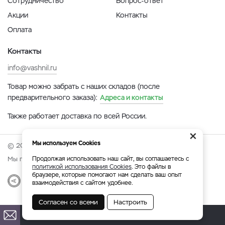
Сотрудничество
Вопрос-ответ
Акции
Контакты
Оплата
Контакты
info@vashnil.ru
Товар можно забрать с наших складов (после
предварительного заказа):
Адреса и контакты
Также работает доставка по всей России.
×
Мы используем Cookies
© 2026 Онлайн-ярмарка ВАСХНиЛ.
Мы принимаем:
Продолжая использовать наш сайт, вы соглашаетесь с
политикой использования Cookies
. Это файлы в
браузере, которые помогают нам сделать ваш опыт
Разработка
|
Веб-аналитика
взаимодействия с сайтом удобнее.
Согласен со всеми
Настроить