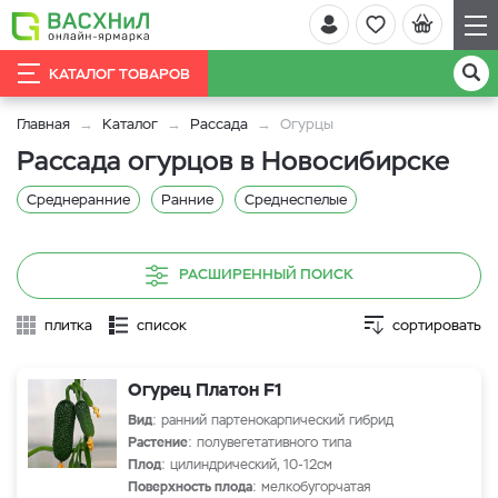
КАТАЛОГ ТОВАРОВ
Главная
Каталог
Рассада
Огурцы
Рассада огурцов в Новосибирске
Среднеранние
Ранние
Среднеспелые
РАСШИРЕННЫЙ ПОИСК
плитка
список
сортировать
Огурец Платон F1
Вид
: ранний партенокарпический гибрид
Растение
: полувегетативного типа
Плод
: цилиндрический, 10-12см
Поверхность плода
: мелкобугорчатая