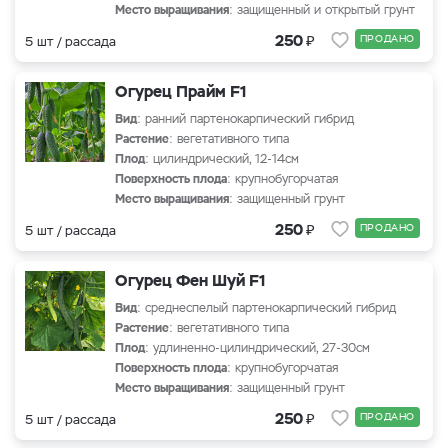
Место выращивания
: защищенный и открытый грунт
₽
250
ПРОДАНО
5 шт / рассада
Огурец Прайм F1
Вид
: ранний партенокарпический гибрид
Растение
: вегетативного типа
Плод
: цилиндрический, 12-14см
Поверхность плода
: крупнобугорчатая
Место выращивания
: защищенный грунт
₽
250
ПРОДАНО
5 шт / рассада
Огурец Фен Шуй F1
Вид
: среднеспелый партенокарпический гибрид
Растение
: вегетативного типа
Плод
: удлиненно-цилиндрический, 27-30см
Поверхность плода
: крупнобугорчатая
Место выращивания
: защищенный грунт
₽
250
ПРОДАНО
5 шт / рассада