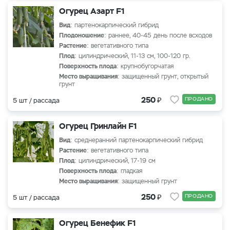
Огурец Азарт F1
Вид
: партенокарпический гибрид
Плодоношение
: раннее, 40-45 день после всходов
Растение
: вегетативного типа
Плод
: цилиндрический, 11-13 см, 100-120 гр.
Поверхность плода
: крупнобугорчатая
Место выращивания
: защищенный грунт, открытый
грунт
₽
250
ПРОДАНО
5 шт / рассада
Огурец Гринлайн F1
Вид
: среднеранний партенокарпический гибрид
Растение
: вегетативного типа
Плод
: цилиндрический, 17-19 см
Поверхность плода
: гладкая
Место выращивания
: защищенный грунт
₽
250
ПРОДАНО
5 шт / рассада
Огурец Бенефик F1