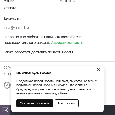
Акции
Контакты
Оплата
Контакты
info@vashnil.ru
Товар можно забрать с наших складов (после
предварительного заказа):
Адреса и контакты
Также работает доставка по всей России.
×
© 2026 Онлайн-ярмарка ВАСХНиЛ.
Мы используем Cookies
Мы принимаем:
Продолжая использовать наш сайт, вы соглашаетесь с
Разработка
политикой использования Cookies
|
Веб-аналитика
. Это файлы в
браузере, которые помогают нам сделать ваш опыт
взаимодействия с сайтом удобнее.
Согласен со всеми
Настроить