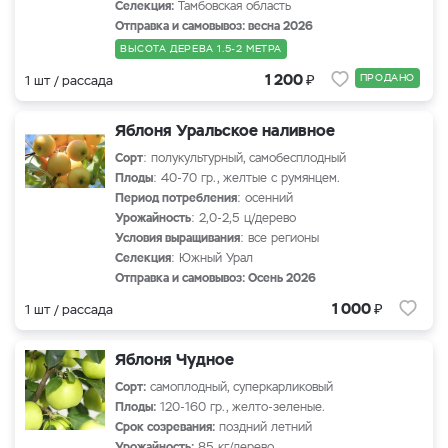
Селекция:
Тамбовская область
Отправка и самовывоз: весна 2026
ВЫСОТА ДЕРЕВА 1.5-2 МЕТРА
₽
1 200
ПРОДАНО
1 шт / рассада
Яблоня Уральское наливное
Сорт
: полукультурный, самобесплодный
Плоды
: 40-70 гр., желтые с румянцем.
Период потребления
: осенний
Урожайность
: 2,0-2,5 ц/дерево
Условия выращивания
: все регионы
Селекция
: Южный Урал
Отправка и самовывоз: Осень 2026
₽
1 000
1 шт / рассада
Яблоня Чудное
Сорт:
самоплодный, суперкарликовый
Плоды:
120-160 гр., желто-зеленые.
Срок созревания:
поздний летний
Урожайность:
85 кг/дерево