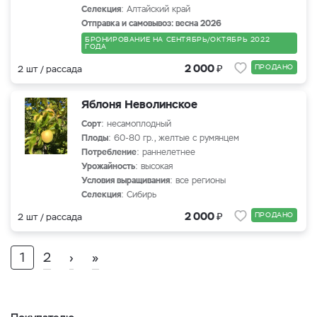
Селекция
: Алтайский край
Отправка и самовывоз: весна 2026
БРОНИРОВАНИЕ НА СЕНТЯБРЬ/ОКТЯБРЬ 2022
ГОДА
₽
2 000
ПРОДАНО
2 шт / рассада
Яблоня Неволинское
Сорт
: несамоплодный
Плоды
: 60-80 гр., желтые с румянцем
Потребление
: раннелетнее
Урожайность
: высокая
Условия выращивания
: все регионы
Селекция
: Сибирь
₽
2 000
ПРОДАНО
2 шт / рассада
1
2
›
»