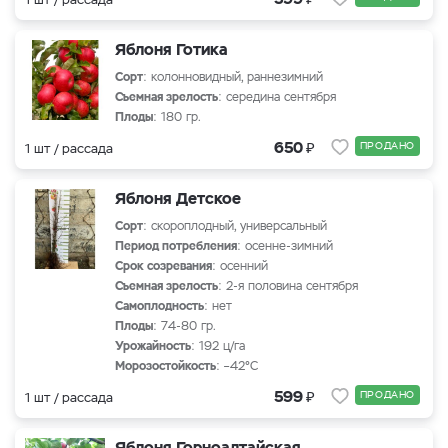
Яблоня Готика
Сорт
: колонновидный, раннезимний
Съемная зрелость
: середина сентября
Плоды
: 180 гр.
₽
650
ПРОДАНО
1 шт / рассада
Яблоня Детское
Сорт
: скороплодный, универсальный
Период потребления
: осенне-зимний
Срок созревания
: осенний
Съемная зрелость
: 2-я половина сентября
Самоплодность
: нет
Плоды
: 74-80 гр.
Урожайность
: 192 ц/га
Морозостойкость
: –42°С
₽
599
ПРОДАНО
1 шт / рассада
Яблоня Горноалтайская