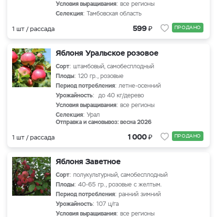
Условия выращивания
: все регионы
Селекция
: Тамбовская область
₽
599
ПРОДАНО
1 шт / рассада
Яблоня Уральское розовое
Сорт
: штамбовый, самобесплодный
Плоды
: 120 гр., розовые
Период потребления
: летне-осенний
Урожайность
: до 40 кг/дерево
Условия выращивания
: все регионы
Селекция
: Урал
Отправка и самовывоз: весна 2026
₽
1 000
ПРОДАНО
1 шт / рассада
Яблоня Заветное
Сорт
: полукультурный, самобесплодный
Плоды
: 40-65 гр., розовые с желтым.
Период потребления
: ранний зимний
Урожайность
: 107 ц/га
Условия выращивания
: все регионы