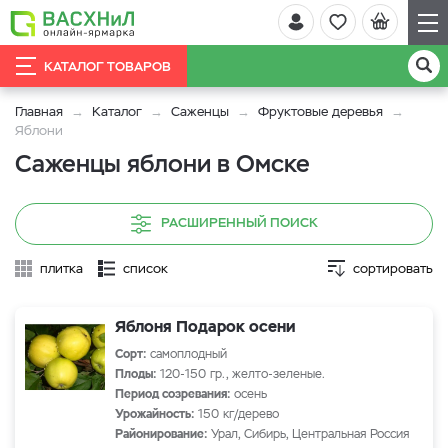
КАТАЛОГ ТОВАРОВ
Главная
Каталог
Саженцы
Фруктовые деревья
Яблони
Саженцы яблони в Омске
РАСШИРЕННЫЙ ПОИСК
плитка
список
сортировать
Яблоня Подарок осени
Сорт:
самоплодный
Плоды:
120-150 гр., желто-зеленые.
Период созревания:
осень
Урожайность:
150 кг/дерево
Районирование:
Урал, Сибирь, Центральная Россия