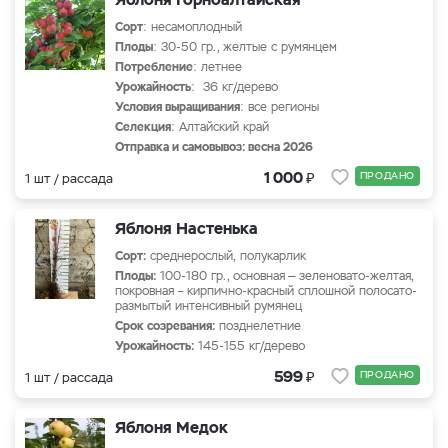
Сорт
: несамоплодный
Плоды
: 30-50 гр., желтые с румянцем
Потребление
: летнее
Урожайность
: 36 кг/дерево
Условия выращивания
: все регионы
Селекция
: Алтайский край
Отправка и самовывоз: весна 2026
₽
1 000
ПРОДАНО
1 шт / рассада
Яблоня Настенька
Сорт:
среднерослый, полукарлик
Плоды:
100-180
гр.,
основная — зеленовато-желтая,
покровная – кирпично-красный сплошной полосато-
размытый интенсивный румянец
Срок созревания:
позднелетние
Урожайность:
145-155
кг/дерево
₽
599
ПРОДАНО
1 шт / рассада
Яблоня Медок