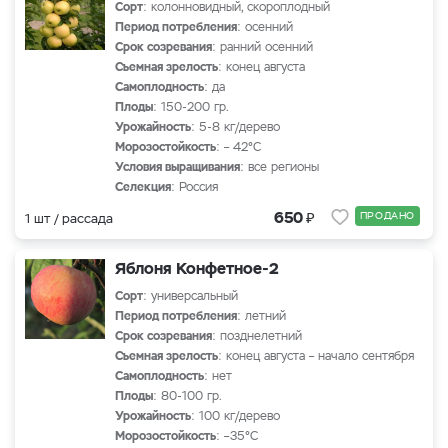
Сорт
: колонновидный, скороплодный
Период потребления
: осенний
Срок созревания
: ранний осенний
Съемная зрелость
: конец августа
Самоплодность
: да
Плоды
: 150-200 гр.
Урожайность
: 5-8 кг/дерево
Морозостойкость
: – 42°С
Условия выращивания
: все регионы
Селекция
: Россия
₽
650
ПРОДАНО
1 шт / рассада
Яблоня Конфетное-2
Сорт
: универсальный
Период потребления
: летний
Срок созревания
: позднелетний
Съемная зрелость
: конец августа – начало сентября
Самоплодность
: нет
Плоды
: 80-100 гр.
Урожайность
: 100 кг/дерево
Морозостойкость
: –35°С