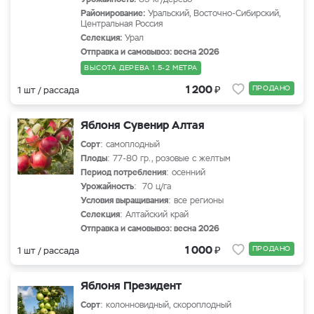
Районирование:
Уральский, Восточно-Сибирский,
Центральная Россия
Селекция:
Урал
Отправка и самовывоз: весна 2026
ВЫСОТА ДЕРЕВА 1.5-2 МЕТРА
₽
1 200
ПРОДАНО
1 шт / рассада
Яблоня Сувенир Алтая
Сорт
: самоплодный
Плоды
: 77-80 гр., розовые с желтым
Период потребления
: осенний
Урожайность
: 70 ц/га
Условия выращивания
: все регионы
Селекция
: Алтайский край
Отправка и самовывоз: весна 2026
₽
1 000
ПРОДАНО
1 шт / рассада
Яблоня Президент
Сорт
: колонновидный, скороплодный