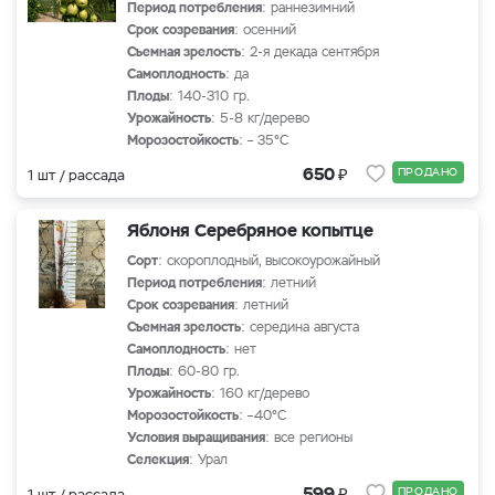
Период потребления
: раннезимний
Срок созревания
: осенний
Съемная зрелость
: 2-я декада сентября
Самоплодность
: да
Плоды
: 140-310 гр.
Урожайность
: 5-8 кг/дерево
Морозостойкость
: – 35°С
₽
650
ПРОДАНО
1 шт / рассада
Яблоня Серебряное копытце
Сорт
: скороплодный, высокоурожайный
Период потребления
: летний
Срок созревания
: летний
Съемная зрелость
: середина августа
Самоплодность
: нет
Плоды
: 60-80 гр.
Урожайность
: 160 кг/дерево
Морозостойкость
: –40°С
Условия выращивания
: все регионы
Селекция
: Урал
₽
599
ПРОДАНО
1 шт / рассада