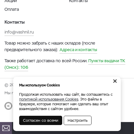
Акции
Контакты
Оплата
Контакты
info@vashnil.ru
Товар можно забрать с наших складов (после
предварительного заказа):
Адреса и контакты
Также работает доставка по всей России.
Пункты выдачи ТК
(Омск):
106
×
© 2026 Онлайн-ярмарка ВАСХНиЛ.
Мы используем Cookies
Мы принимаем:
Продолжая использовать наш сайт, вы соглашаетесь с
политикой использования Cookies
. Это файлы в
браузере, которые помогают нам сделать ваш опыт
Разработка
|
Веб-аналитика
взаимодействия с сайтом удобнее.
Согласен со всеми
Настроить
Омск