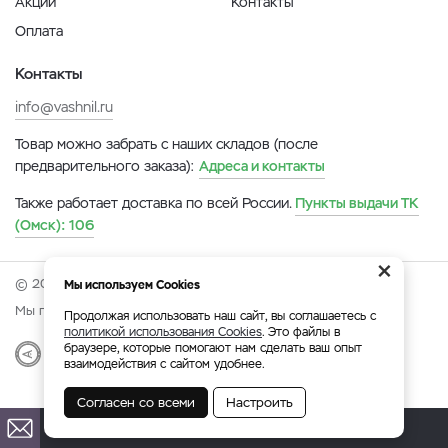
Акции
Контакты
Оплата
Контакты
info@vashnil.ru
Товар можно забрать с наших складов (после
предварительного заказа):
Адреса и контакты
Также работает доставка по всей России.
Пункты выдачи ТК
(Омск):
106
×
© 2026 Онлайн-ярмарка ВАСХНиЛ.
Мы используем Cookies
Мы принимаем:
Продолжая использовать наш сайт, вы соглашаетесь с
политикой использования Cookies
. Это файлы в
браузере, которые помогают нам сделать ваш опыт
Разработка
|
Веб-аналитика
взаимодействия с сайтом удобнее.
Согласен со всеми
Настроить
Омск