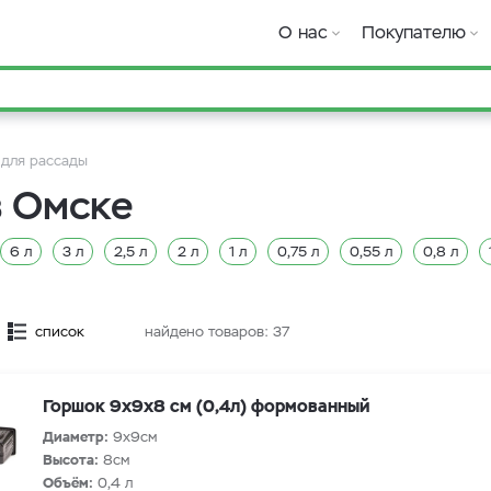
О нас
Покупателю
 для рассады
в Омске
6 л
3 л
2,5 л
2 л
1 л
0,75 л
0,55 л
0,8 л
л
7,5 л
5 л
4 л
2,7 л
список
найдено товаров:
37
Горшок 9х9х8 см (0,4л) формованный
Диаметр:
9х9см
Высота:
8см
Объём:
0,4 л