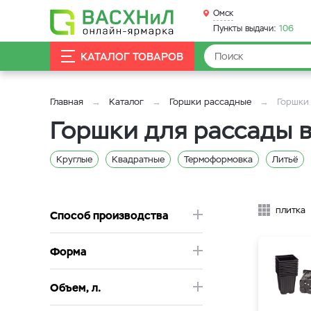
Омск
Пункты выдачи:
106
КАТАЛОГ ТОВАРОВ
Главная
Каталог
Горшки рассадные
Горшки
Горшки для рассады 
Круглые
Квадратные
Термоформовка
Литьё
0,4 л
0,2 л
21 л
20 л
1,5 л
12,5 л
10 
плитка
Способ производства
Форма
Объем, л.