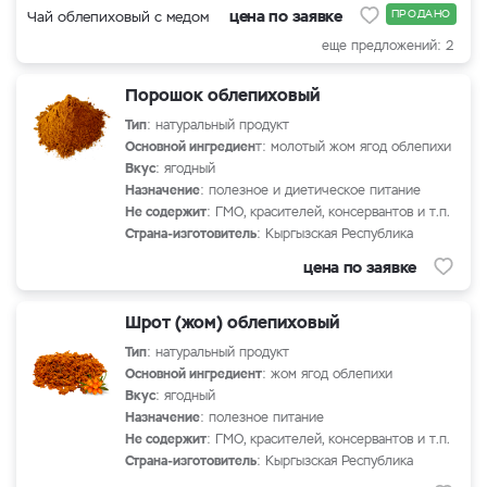
цена по заявке
ПРОДАНО
Чай облепиховый с медом
еще предложений: 2
Порошок облепиховый
Тип
: натуральный продукт
Основной ингредиен
т: молотый жом ягод облепихи
Вкус
: ягодный
Назначение
: полезное и диетическое питание
Не содержит
: ГМО, красителей, консервантов и т.п.
Страна-изготовитель
: Кыргызская Республика
цена по заявке
Шрот (жом) облепиховый
Тип
: натуральный продукт
Основной ингредиент
: жом ягод облепихи
Вкус
: ягодный
Назначение
: полезное питание
Не содержит
: ГМО, красителей, консервантов и т.п.
Страна-изготовитель
: Кыргызская Республика