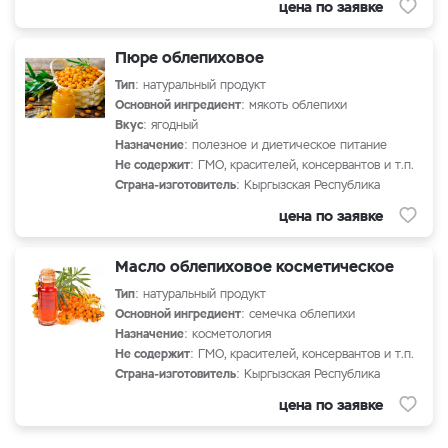
цена по заявке
Пюре облепиховое
Тип
: натуральный продукт
Основной ингредиент
: мякоть облепихи
Вкус
: ягодный
Назначение
: полезное и диетическое питание
Не содержит
: ГМО, красителей, консервантов и т.п.
Страна-изготовитель
: Кыргызская Республика
цена по заявке
Масло облепиховое косметическое
Тип
: натуральный продукт
Основной ингредиент
: семечка облепихи
Назначение
: косметология
Не содержит
: ГМО, красителей, консервантов и т.п.
Страна-изготовитель
: Кыргызская Республика
цена по заявке