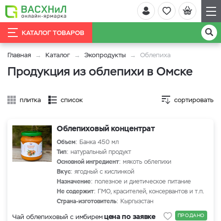
КАТАЛОГ ТОВАРОВ
Главная
Каталог
Экопродукты
Облепиха
Продукция из облепихи в Омске
плитка
список
сортировать
Облепиховый концентрат
Объем
: Банка 450 мл
Тип
: натуральный продукт
Основной ингредиент
: мякоть облепихи
Вкус
: ягодный с кислинкой
Назначение
: полезное и диетическое питание
Не содержит
: ГМО, красителей, консервантов и т.п.
Страна-изготовитель
: Кыргызстан
цена по заявке
ПРОДАНО
Чай облепиховый с имбирем