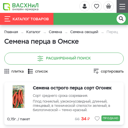
КАТАЛОГ ТОВАРОВ
Главная
Каталог
Семена
Семена овощей
Перец
Семена перца в Омске
РАСШИРЕННЫЙ ПОИСК
плитка
список
сортировать
Семена острого перца сорт Огонек
Сорт среднего срока созревания.
Плод пониклый, узкоконусовидный, длинный,
глянцевый, в технической спелости зеленый, в
биологической — темно-красный.
₽
34
ПРОДАНО
0,15г. / пакет
56