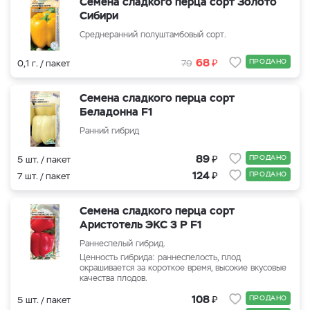
Семена сладкого перца сорт Золото
Сибири
Среднеранний полуштамбовый сорт.
₽
68
ПРОДАНО
0,1 г. / пакет
79
Семена сладкого перца сорт
Беладонна F1
Ранний гибрид
₽
89
ПРОДАНО
5 шт. / пакет
₽
124
ПРОДАНО
7 шт. / пакет
Семена сладкого перца сорт
Аристотель ЭКС 3 Р F1
Раннеспелый гибрид.
Ценность гибрида: раннеспелость, плод
окрашивается за короткое время, высокие вкусовые
качества плодов.
₽
108
ПРОДАНО
5 шт. / пакет