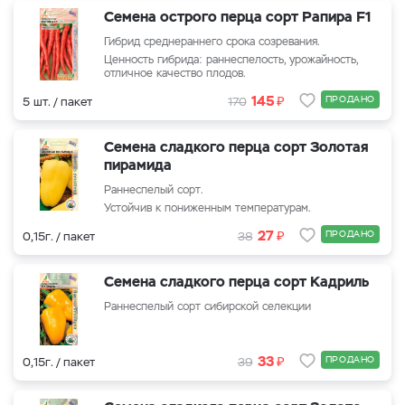
Семена острого перца сорт Рапира F1
Гибрид среднераннего срока созревания.
Ценность гибрида: раннеспелость, урожайность,
отличное качество плодов.
₽
145
ПРОДАНО
5 шт. / пакет
170
Семена сладкого перца сорт Золотая
пирамида
Раннеспелый сорт.
Устойчив к пониженным температурам.
₽
27
ПРОДАНО
0,15г. / пакет
38
Семена сладкого перца сорт Кадриль
Раннеспелый сорт сибирской селекции
₽
33
ПРОДАНО
0,15г. / пакет
39