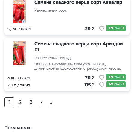
Семена сладкого перца сорт Кавалер
Раннеспелый сорт.
₽
26
ПРОДАНО
0,15г. / пакет
Семена сладкого перца сорт Ариадни
F1
Раннеспелый гибрид.
Ценность гибрида: высокая урожайность,
длительное плодоношение, стрессоустойчивость.
₽
76
ПРОДАНО
5 шт. / пакет
₽
115
ПРОДАНО
7 шт. / пакет
1
2
3
›
»
Покупателю