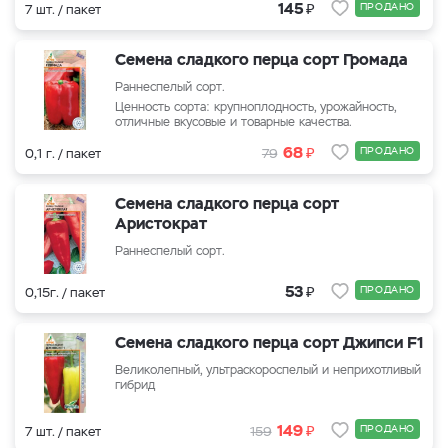
₽
145
ПРОДАНО
7 шт. / пакет
Семена сладкого перца сорт Громада
Раннеспелый сорт.
Ценность сорта: крупноплодность, урожайность,
отличные вкусовые и товарные качества.
₽
68
ПРОДАНО
0,1 г. / пакет
79
Семена сладкого перца сорт
Аристократ
Раннеспелый сорт.
₽
53
ПРОДАНО
0,15г. / пакет
Семена сладкого перца сорт Джипси F1
Великолепный, ультраскороспелый и неприхотливый
гибрид
₽
149
ПРОДАНО
7 шт. / пакет
159