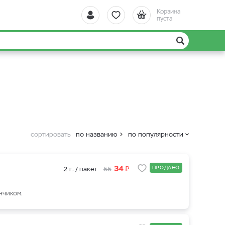
Корзина
пуста
сортировать
по названию
по популярности
₽
34
ПРОДАНО
2 г. / пакет
55
нчиком.