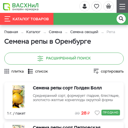
КАТАЛОГ ТОВАРОВ
Главная
Каталог
Семена
Семена овощей
Репа
Семена репы в Оренбурге
РАСШИРЕННЫЙ ПОИСК
плитка
список
сортировать
Семена репы сорт Голден Болл
Среднеранний сорт, формирует гладкие, блестящие,
золотисто-желтые корнеплоды округлой формы
₽
28
ПРОДАНО
1 г. / пакет
39
Семена репы сорт Петровская