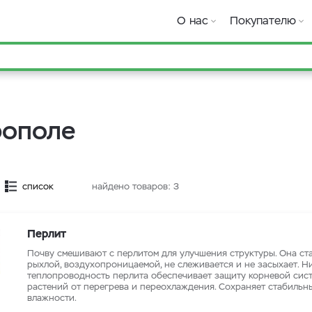
О нас
Покупателю
рополе
список
найдено товаров:
3
Перлит
Почву смешивают с перлитом для улучшения структуры. Она ст
рыхлой, воздухопроницаемой, не слеживается и не засыхает. Н
теплопроводность перлита обеспечивает защиту корневой сис
растений от перегрева и переохлаждения. Сохраняет стабильн
влажности.