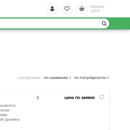
Корзина
пуста
сортировать
по названию
по популярности
цена по заявке
2
ановится
изкая
темы
ый уровень