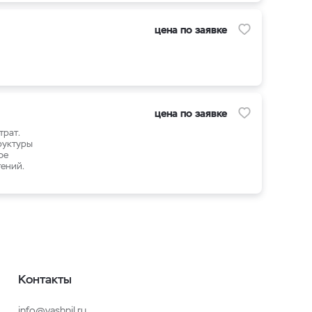
цена по заявке
цена по заявке
трат.
руктуры
ое
ений.
Контакты
info@vashnil.ru