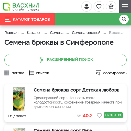
КАТАЛОГ ТОВАРОВ
Главная
Каталог
Семена
Семена овощей
Брюква
Семена брюквы в Симферополе
РАСШИРЕННЫЙ ПОИСК
плитка
список
сортировать
Семена брюквы сорт Детская любовь
Среднеранний сорт. Ценность сорта:
холодостойкость, сохранение товарных качеств при
длительном хранении.
₽
40
ПРОДАНО
1 г. / пакет
55
Семена брюквы сорт Гера