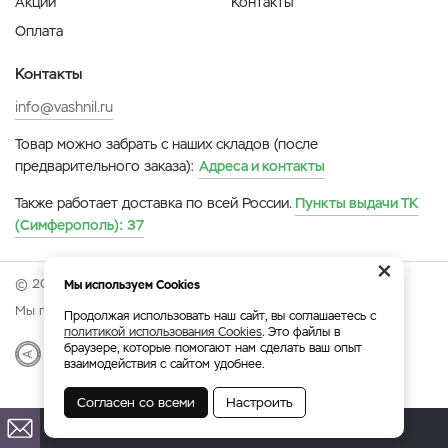
Акции
Контакты
Оплата
Контакты
info@vashnil.ru
Товар можно забрать с наших складов (после
предварительного заказа):
Адреса и контакты
Также работает доставка по всей России.
Пункты выдачи ТК
(Симферополь):
37
×
© 2026 Онлайн-ярмарка ВАСХНиЛ.
Мы используем Cookies
Мы принимаем:
Продолжая использовать наш сайт, вы соглашаетесь с
политикой использования Cookies
. Это файлы в
браузере, которые помогают нам сделать ваш опыт
Разработка
|
Веб-аналитика
взаимодействия с сайтом удобнее.
Согласен со всеми
Настроить
Симферополь