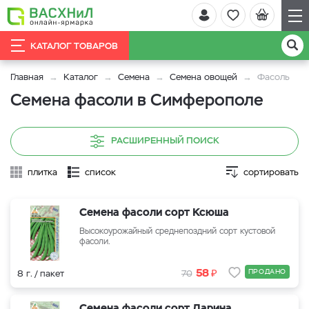
КАТАЛОГ ТОВАРОВ
Главная
Каталог
Семена
Семена овощей
Фасоль
Семена фасоли в Симферополе
РАСШИРЕННЫЙ ПОИСК
плитка
список
сортировать
Семена фасоли сорт Ксюша
Высокоурожайный среднепоздний сорт кустовой
фасоли.
₽
58
ПРОДАНО
8 г. / пакет
70
Семена фасоли сорт Дарина