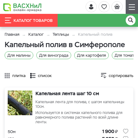
КАТАЛОГ ТОВАРОВ
Главная
Каталог
Теплицы
Капельный полив
Капельный полив в Симферополе
Для малины
Для винограда
Для картофеля
Для томато
плитка
список
сортировать
Капельная лента шаг 10 см
Капельная лента для полива, с шагом капельницы
10
см.
Используется в системах капельного полива для
равномерного полива растений по всей длине
ленты.
₽
1 900
50м