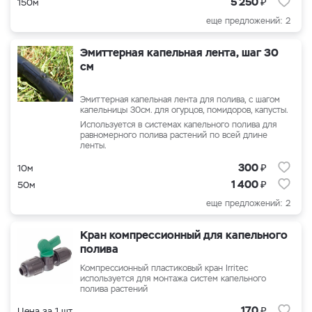
₽
5 250
150м
еще предложений: 2
Эмиттерная капельная лента, шаг 30
см
Эмиттерная капельная лента для полива, с шагом
капельницы 30
см. для огурцов, помидоров, капусты.
Используется в системах капельного полива для
равномерного полива растений по всей длине
ленты.
₽
300
10м
₽
1 400
50м
еще предложений: 2
Кран компрессионный для капельного
полива
Компрессионный пластиковый кран Irritec
используется для монтажа систем капельного
полива растений
₽
170
Цена за 1 шт