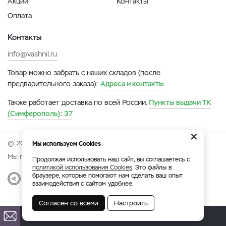
Акции
Контакты
Оплата
Контакты
info@vashnil.ru
Товар можно забрать с наших складов (после
предварительного заказа):
Адреса и контакты
Также работает доставка по всей России.
Пункты выдачи ТК
(Симферополь):
37
×
© 2026 Онлайн-ярмарка ВАСХНиЛ.
Мы используем Cookies
Мы принимаем:
Продолжая использовать наш сайт, вы соглашаетесь с
политикой использования Cookies
. Это файлы в
браузере, которые помогают нам сделать ваш опыт
Разработка
|
Веб-аналитика
взаимодействия с сайтом удобнее.
Согласен со всеми
Настроить
Симферополь