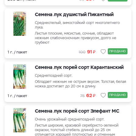
Семена лук душистый Пикантный
Среднеспелый, зимостойкий сорт многолетнего
лука.
Листья плоские, мясистые, сочные, обладают
нежным слабочесночным привкусом, долго не
грубеют
₽
91
ПРОДАНО
1 г. / пакет
100
Семена лук порей сорт Карантанский
Среднепоздний сорт.
Обладает нежным не острым вкусом. Толстая, белая
ножка достигает до 20 см в длину.
₽
62
ПРОДАНО
1 г. / пакет
75
Семена лук порей сорт Элефант МС
Очень урожайный среднепоздний сорт.
Листья широкие, красивой серебристо-зеленой
окраски, толстый стебель длиной до 25 см
отличается хорошей плотностью и отменным