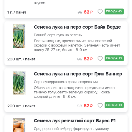
вкусом.
₽
62
ПРОДАНО
1 г. / пакет
75
Семена лука на перо сорт Байя Верде
Ранний сорт лука на зелень.
Листья мощные, прямостоячие, темнозеленой
окраски с восковым налетом. Зеленая часть имеет
длину 25-27 см, белая – 8-9 см
₽
82
ПРОДАНО
200 шт. / пакет
95
Семена лука на перо сорт Грин Баннер
Сорт суперраннего срока созревания
Обильная листва с мощными верхушками имеет
темную голубовато-зеленую окраску. Ножка
средней длины - 5–8 см.
₽
82
ПРОДАНО
200 шт. / пакет
98
Семена лук репчатый сорт Варес F1
Среднеранний гибрид, формирует луковицу