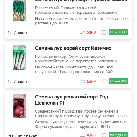
Раннеспелый. Отличается высокой
морозостойкостью, не поражается болезнями.
На одном месте может расти до 5 лет. Масса одного
растения до 300 г.
₽
39
ПРОДАНО
1 г. / пакет
43
Семена лук порей сорт Казимир
Раннеспелый сорт.Отличается высокой
морозостойкостью, не поражается болезнями.
На одном месте может расти до 5 лет. Вкус
полуострый. Масса одного растения до 300 г.
₽
59
ПРОДАНО
1 г. / пакет
70
Семена лук репчатый сорт Рэд
Цеппелин F1
Среднеранний гибрид. При посеве семенами в
открытый грунт формирует луковицу за один сезон.
Окраска луковиц темно-красная, очень насыщенная.
Форма луковиц округлая, крупная до 600 г.
₽
89
ПРОДАНО
200 шт. / пакет
95