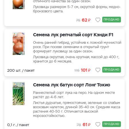
отличного качества за один сезон.
Луковицы размером 5-7 см, округлой формы, медно-
бронзового цвета.
₽
62
ПРОДАНО
75
Семена лук репчатый сорт Кэнди F1
Очень ранний гибрид, устойчив к ложной мучнистой
росе. При посеве семенами в открытый грунт
формирует луковицу за один сезон.
Луковица округлая, очень крупная, массой до 400 г,
хранится до 6 месяцев.
₽
101
ПРОДАНО
200 шт. / пакет
115
Семена лук батун сорт Лонг Токио
Раннеспелый сорт лука на перо. На одном месте
растёт до 4-6 лет.
Листья дудчатые, прямостоячие, зеленые со слабым
восковым налетом, длиной 35-40 см. Средняя масса
растения 40-50 г. Отличается высокой
морозостойкостью.
₽
61
ПРОДАНО
0,1 г. / пакет
78