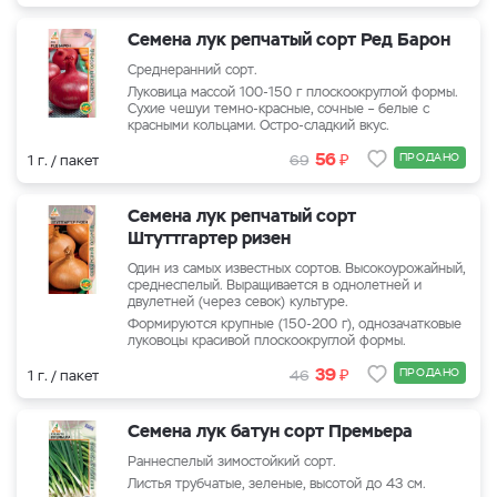
Семена лук репчатый сорт Ред Барон
Среднеранний сорт.
Луковица массой 100-150 г плоскоокруглой формы.
Сухие чешуи темно-красные, сочные – белые с
красными кольцами. Остро-сладкий вкус.
₽
56
ПРОДАНО
1 г. / пакет
69
Семена лук репчатый сорт
Штуттгартер ризен
Один из самых известных сортов. Высокоурожайный,
среднеспелый. Выращивается в однолетней и
двулетней (через севок) культуре.
Формируются крупные (150-200 г), однозачатковые
луковоцы красивой плоскоокруглой формы.
₽
39
ПРОДАНО
1 г. / пакет
46
Cемена лук батун сорт Премьера
Раннеспелый зимостойкий сорт.
Листья трубчатые, зеленые, высотой до 43 см.