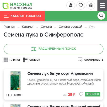
КАТАЛОГ ТОВАРОВ
Главная
Каталог
Семена
Семена овощей
Лук
Семена лука в Симферополе
РАСШИРЕННЫЙ ПОИСК
плитка
список
сортировать
Cемена лук батун сорт Апрельский
Очень урожайный, раннеспелый сорт, отличающийся
дружным отрастанием пера. Морозоустойчивый.
₽
29
ПРОДАНО
1 г. / пакет
33
Cемена лук батун сорт Русский зимний